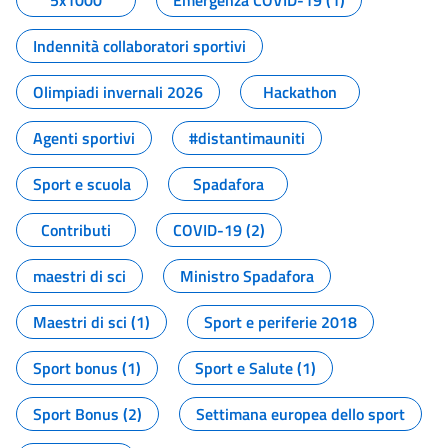
5x1000
Emergenza COVID-19 (1)
Indennità collaboratori sportivi
Olimpiadi invernali 2026
Hackathon
Agenti sportivi
#distantimauniti
Sport e scuola
Spadafora
Contributi
COVID-19 (2)
maestri di sci
Ministro Spadafora
Maestri di sci (1)
Sport e periferie 2018
Sport bonus (1)
Sport e Salute (1)
Sport Bonus (2)
Settimana europea dello sport