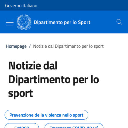
Vai al contenuto
Vai alla navigazione del sito
Governo Italiano
Dipartimento per lo Sport
Cerca
Homepage
/
Notizie dal Dipartimento per lo sport
Notizie dal
Dipartimento per lo
sport
Tutti i contenuti della pagina No
Prevenzione della violenza nello sport