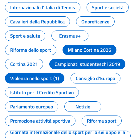
Internazionali d'Italia di Tennis
Sport e società
Cavalieri della Repubblica
Onoreficenze
Sport e salute
Erasmus+
Riforma dello sport
Milano Cortina 2026
Cortina 2021
Campionati studenteschi 2019
Violenza nello sport (1)
Consiglio d'Europa
Istituto per il Credito Sportivo
Parlamento europeo
Notizie
Promozione attività sportiva
Riforma sport
Giornata internazionale dello sport per lo sviluppo e la