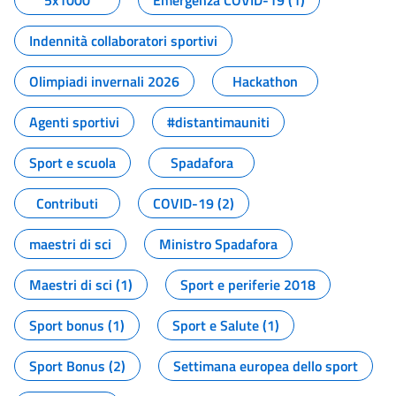
5x1000
Emergenza COVID-19 (1)
Indennità collaboratori sportivi
Olimpiadi invernali 2026
Hackathon
Agenti sportivi
#distantimauniti
Sport e scuola
Spadafora
Contributi
COVID-19 (2)
maestri di sci
Ministro Spadafora
Maestri di sci (1)
Sport e periferie 2018
Sport bonus (1)
Sport e Salute (1)
Sport Bonus (2)
Settimana europea dello sport