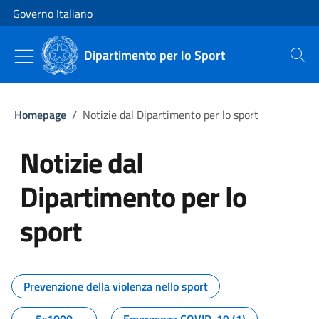
Vai al contenuto
Vai alla navigazione del sito
Governo Italiano
Dipartimento per lo Sport
Cerca
Homepage
/
Notizie dal Dipartimento per lo sport
Notizie dal
Dipartimento per lo
sport
Tutti i contenuti della pagina No
Prevenzione della violenza nello sport