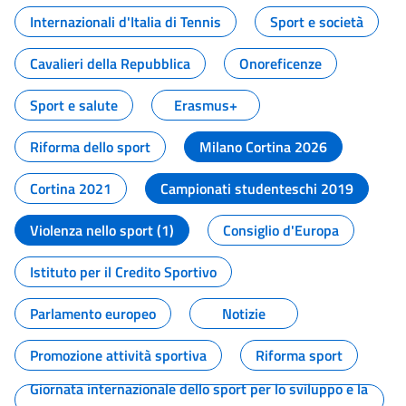
Internazionali d'Italia di Tennis
Sport e società
Cavalieri della Repubblica
Onoreficenze
Sport e salute
Erasmus+
Riforma dello sport
Milano Cortina 2026
Cortina 2021
Campionati studenteschi 2019
Violenza nello sport (1)
Consiglio d'Europa
Istituto per il Credito Sportivo
Parlamento europeo
Notizie
Promozione attività sportiva
Riforma sport
Giornata internazionale dello sport per lo sviluppo e la