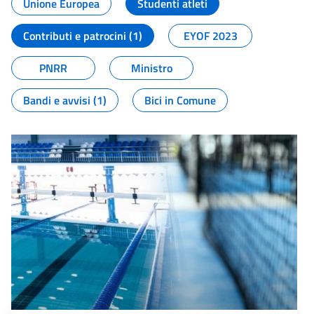
Unione Europea
Studenti atleti
Contributi e patrocini (1)
EYOF 2023
PNRR
Ministro
Bandi e avvisi (1)
Bici in Comune