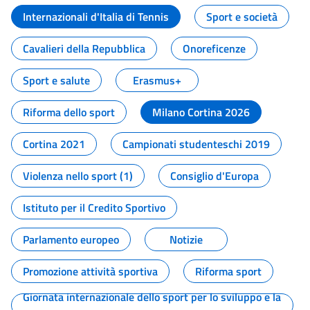
Internazionali d'Italia di Tennis
Sport e società
Cavalieri della Repubblica
Onoreficenze
Sport e salute
Erasmus+
Riforma dello sport
Milano Cortina 2026
Cortina 2021
Campionati studenteschi 2019
Violenza nello sport (1)
Consiglio d'Europa
Istituto per il Credito Sportivo
Parlamento europeo
Notizie
Promozione attività sportiva
Riforma sport
Giornata internazionale dello sport per lo sviluppo e la