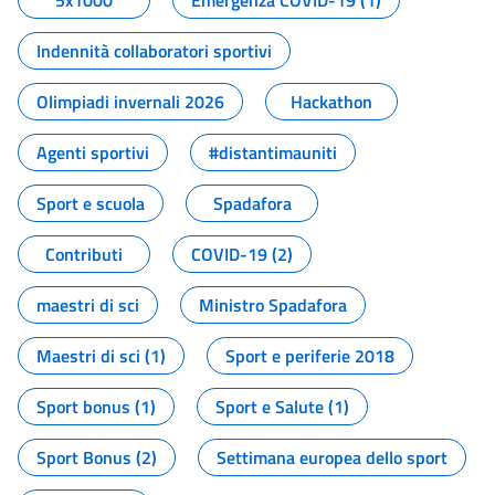
5x1000
Emergenza COVID-19 (1)
Indennità collaboratori sportivi
Olimpiadi invernali 2026
Hackathon
Agenti sportivi
#distantimauniti
Sport e scuola
Spadafora
Contributi
COVID-19 (2)
maestri di sci
Ministro Spadafora
Maestri di sci (1)
Sport e periferie 2018
Sport bonus (1)
Sport e Salute (1)
Sport Bonus (2)
Settimana europea dello sport