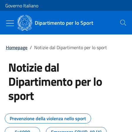
Vai al contenuto
Vai alla navigazione del sito
Governo Italiano
Dipartimento per lo Sport
Cerca
Homepage
/
Notizie dal Dipartimento per lo sport
Notizie dal
Dipartimento per lo
sport
Tutti i contenuti della pagina No
Prevenzione della violenza nello sport