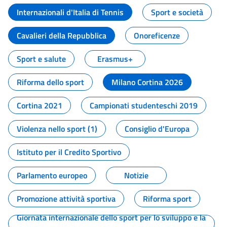
Internazionali d'Italia di Tennis
Sport e società
Cavalieri della Repubblica
Onoreficenze
Sport e salute
Erasmus+
Riforma dello sport
Milano Cortina 2026
Cortina 2021
Campionati studenteschi 2019
Violenza nello sport (1)
Consiglio d'Europa
Istituto per il Credito Sportivo
Parlamento europeo
Notizie
Promozione attività sportiva
Riforma sport
Giornata internazionale dello sport per lo sviluppo e la