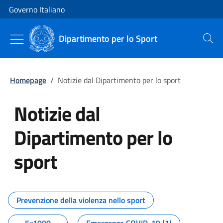
Vai al contenuto
Vai alla navigazione del sito
Governo Italiano
Dipartimento per lo Sport
Cerca
Homepage
/
Notizie dal Dipartimento per lo sport
Notizie dal
Dipartimento per lo
sport
Tutti i contenuti della pagina No
Prevenzione della violenza nello sport