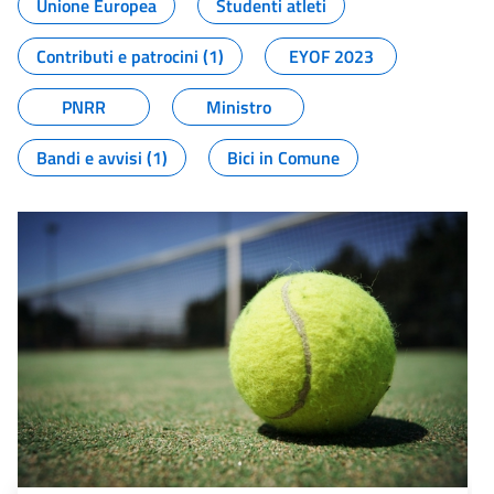
Unione Europea
Studenti atleti
Contributi e patrocini (1)
EYOF 2023
PNRR
Ministro
Bandi e avvisi (1)
Bici in Comune