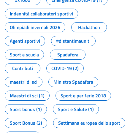
5x1000
Emergenza COVID-19 (1)
Indennità collaboratori sportivi
Olimpiadi invernali 2026
Hackathon
Agenti sportivi
#distantimauniti
Sport e scuola
Spadafora
Contributi
COVID-19 (2)
maestri di sci
Ministro Spadafora
Maestri di sci (1)
Sport e periferie 2018
Sport bonus (1)
Sport e Salute (1)
Sport Bonus (2)
Settimana europea dello sport