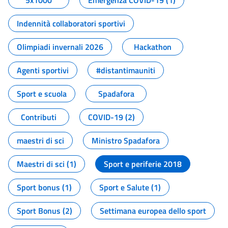
5x1000
Emergenza COVID-19 (1)
Indennità collaboratori sportivi
Olimpiadi invernali 2026
Hackathon
Agenti sportivi
#distantimauniti
Sport e scuola
Spadafora
Contributi
COVID-19 (2)
maestri di sci
Ministro Spadafora
Maestri di sci (1)
Sport e periferie 2018
Sport bonus (1)
Sport e Salute (1)
Sport Bonus (2)
Settimana europea dello sport