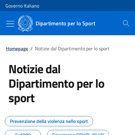
Vai al contenuto
Vai alla navigazione del sito
Governo Italiano
Dipartimento per lo Sport
Cerca
Homepage
/
Notizie dal Dipartimento per lo sport
Notizie dal
Dipartimento per lo
sport
Tutti i contenuti della pagina No
Prevenzione della violenza nello sport