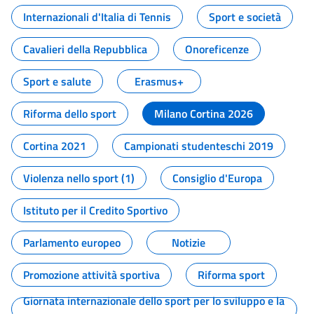
Internazionali d'Italia di Tennis
Sport e società
Cavalieri della Repubblica
Onoreficenze
Sport e salute
Erasmus+
Riforma dello sport
Milano Cortina 2026
Cortina 2021
Campionati studenteschi 2019
Violenza nello sport (1)
Consiglio d'Europa
Istituto per il Credito Sportivo
Parlamento europeo
Notizie
Promozione attività sportiva
Riforma sport
Giornata internazionale dello sport per lo sviluppo e la