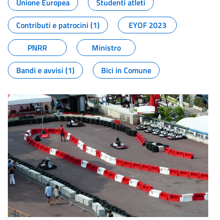
Unione Europea
Studenti atleti
Contributi e patrocini (1)
EYOF 2023
PNRR
Ministro
Bandi e avvisi (1)
Bici in Comune