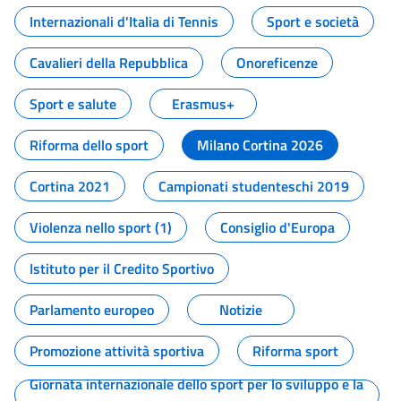
Internazionali d'Italia di Tennis
Sport e società
Cavalieri della Repubblica
Onoreficenze
Sport e salute
Erasmus+
Riforma dello sport
Milano Cortina 2026
Cortina 2021
Campionati studenteschi 2019
Violenza nello sport (1)
Consiglio d'Europa
Istituto per il Credito Sportivo
Parlamento europeo
Notizie
Promozione attività sportiva
Riforma sport
Giornata internazionale dello sport per lo sviluppo e la