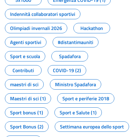
5x1000
Emergenza COVID-19 (1)
Indennità collaboratori sportivi
Olimpiadi invernali 2026
Hackathon
Agenti sportivi
#distantimauniti
Sport e scuola
Spadafora
Contributi
COVID-19 (2)
maestri di sci
Ministro Spadafora
Maestri di sci (1)
Sport e periferie 2018
Sport bonus (1)
Sport e Salute (1)
Sport Bonus (2)
Settimana europea dello sport