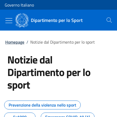
Vai al contenuto
Vai alla navigazione del sito
Governo Italiano
Dipartimento per lo Sport
Cerca
Homepage
/
Notizie dal Dipartimento per lo sport
Notizie dal
Dipartimento per lo
sport
Tutti i contenuti della pagina No
Prevenzione della violenza nello sport