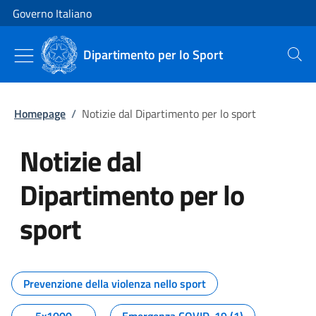
Vai al contenuto
Vai alla navigazione del sito
Governo Italiano
Dipartimento per lo Sport
Cerca
Homepage
/
Notizie dal Dipartimento per lo sport
Notizie dal
Dipartimento per lo
sport
Tutti i contenuti della pagina No
Prevenzione della violenza nello sport