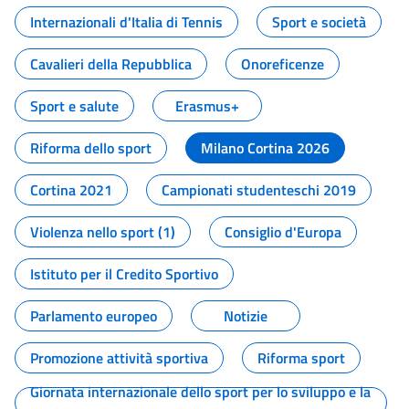
Internazionali d'Italia di Tennis
Sport e società
Cavalieri della Repubblica
Onoreficenze
Sport e salute
Erasmus+
Riforma dello sport
Milano Cortina 2026
Cortina 2021
Campionati studenteschi 2019
Violenza nello sport (1)
Consiglio d'Europa
Istituto per il Credito Sportivo
Parlamento europeo
Notizie
Promozione attività sportiva
Riforma sport
Giornata internazionale dello sport per lo sviluppo e la