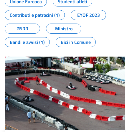
Unione Europea
Studenti atleti
Contributi e patrocini (1)
EYOF 2023
PNRR
Ministro
Bandi e avvisi (1)
Bici in Comune