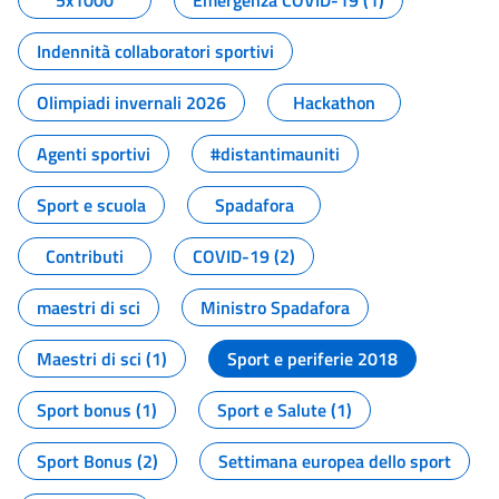
5x1000
Emergenza COVID-19 (1)
Indennità collaboratori sportivi
Olimpiadi invernali 2026
Hackathon
Agenti sportivi
#distantimauniti
Sport e scuola
Spadafora
Contributi
COVID-19 (2)
maestri di sci
Ministro Spadafora
Maestri di sci (1)
Sport e periferie 2018
Sport bonus (1)
Sport e Salute (1)
Sport Bonus (2)
Settimana europea dello sport