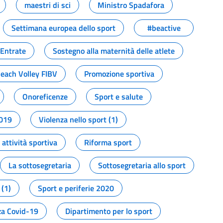
maestri di sci
Ministro Spadafora
Settimana europea dello sport
#beactive
 Entrate
Sostegno alla maternità delle atlete
Beach Volley FIBV
Promozione sportiva
Onoreficenze
Sport e salute
2019
Violenza nello sport (1)
attività sportiva
Riforma sport
La sottosegretaria
Sottosegretaria allo sport
 (1)
Sport e periferie 2020
a Covid-19
Dipartimento per lo sport