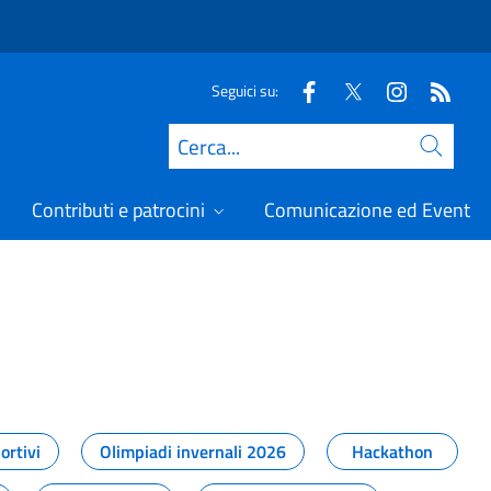
Seguici su:
Cerca
Contributi e patrocini
Comunicazione ed Eventi
t
ortivi
Olimpiadi invernali 2026
Hackathon