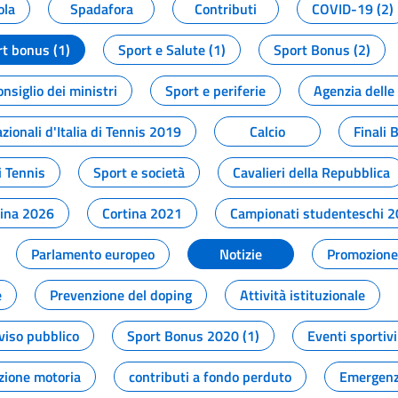
ola
Spadafora
Contributi
COVID-19 (2)
t bonus (1)
Sport e Salute (1)
Sport Bonus (2)
onsiglio dei ministri
Sport e periferie
Agenzia delle
zionali d'Italia di Tennis 2019
Calcio
Finali 
i Tennis
Sport e società
Cavalieri della Repubblica
tina 2026
Cortina 2021
Campionati studenteschi 
Parlamento europeo
Notizie
Promozione 
e
Prevenzione del doping
Attività istituzionale
viso pubblico
Sport Bonus 2020 (1)
Eventi sportivi
zione motoria
contributi a fondo perduto
Emergenz