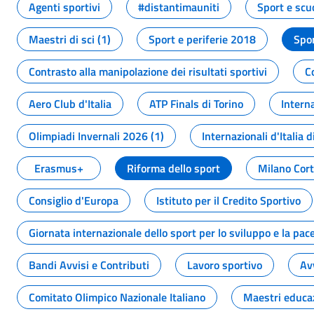
Agenti sportivi
#distantimauniti
Sport e scu
Maestri di sci (1)
Sport e periferie 2018
Spor
Contrasto alla manipolazione dei risultati sportivi
C
Aero Club d'Italia
ATP Finals di Torino
Interna
Olimpiadi Invernali 2026 (1)
Internazionali d'Italia d
Erasmus+
Riforma dello sport
Milano Cor
Consiglio d'Europa
Istituto per il Credito Sportivo
Giornata internazionale dello sport per lo sviluppo e la pac
Bandi Avvisi e Contributi
Lavoro sportivo
Av
Comitato Olimpico Nazionale Italiano
Maestri educa