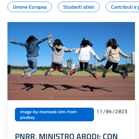
Unione Europea
Studenti atleti
Contributi e 
11/06/2025
image-by-manseok-kim-from-
pixabay
PNRR, MINISTRO ABODI: CON