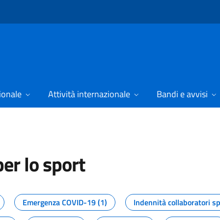
ionale
Attività internazionale
Bandi e avvisi
er lo sport
tizie dal Dipartimento per lo spor
Emergenza COVID-19 (1)
Indennità collaboratori sp