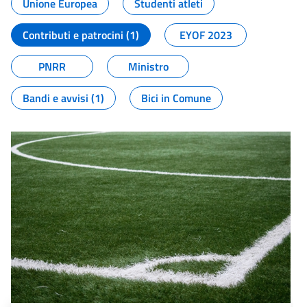
Unione Europea
Studenti atleti
Contributi e patrocini (1)
EYOF 2023
PNRR
Ministro
Bandi e avvisi (1)
Bici in Comune