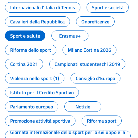
Internazionali d'Italia di Tennis
Sport e società
Cavalieri della Repubblica
Onoreficenze
Sport e salute
Erasmus+
Riforma dello sport
Milano Cortina 2026
Cortina 2021
Campionati studenteschi 2019
Violenza nello sport (1)
Consiglio d'Europa
Istituto per il Credito Sportivo
Parlamento europeo
Notizie
Promozione attività sportiva
Riforma sport
Giornata internazionale dello sport per lo sviluppo e la