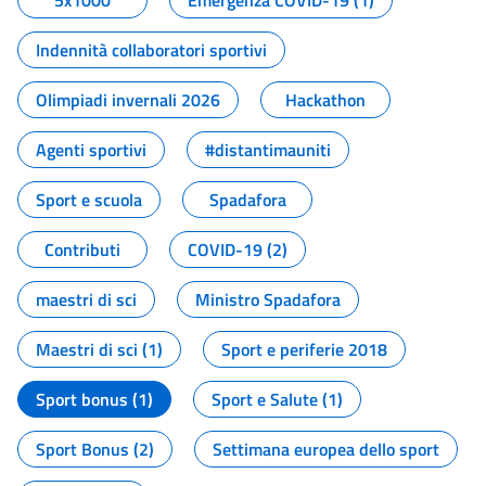
5x1000
Emergenza COVID-19 (1)
Indennità collaboratori sportivi
Olimpiadi invernali 2026
Hackathon
Agenti sportivi
#distantimauniti
Sport e scuola
Spadafora
Contributi
COVID-19 (2)
maestri di sci
Ministro Spadafora
Maestri di sci (1)
Sport e periferie 2018
Sport bonus (1)
Sport e Salute (1)
Sport Bonus (2)
Settimana europea dello sport