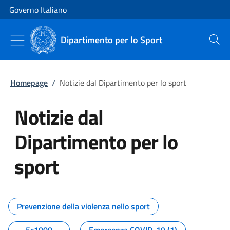
Vai al contenuto
Vai alla navigazione del sito
Governo Italiano
Dipartimento per lo Sport
Cerca
Homepage
/
Notizie dal Dipartimento per lo sport
Notizie dal
Dipartimento per lo
sport
Tutti i contenuti della pagina No
Prevenzione della violenza nello sport