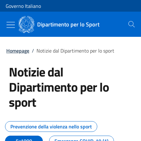
Vai al contenuto
Vai alla navigazione del sito
Governo Italiano
Dipartimento per lo Sport
Cerca
Homepage
/
Notizie dal Dipartimento per lo sport
Notizie dal
Dipartimento per lo
sport
Tutti i contenuti della pagina No
Prevenzione della violenza nello sport