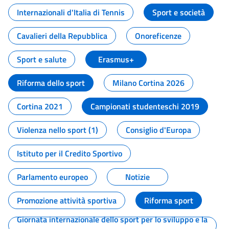
Internazionali d'Italia di Tennis
Sport e società
Cavalieri della Repubblica
Onoreficenze
Sport e salute
Erasmus+
Riforma dello sport
Milano Cortina 2026
Cortina 2021
Campionati studenteschi 2019
Violenza nello sport (1)
Consiglio d'Europa
Istituto per il Credito Sportivo
Parlamento europeo
Notizie
Promozione attività sportiva
Riforma sport
Giornata internazionale dello sport per lo sviluppo e la