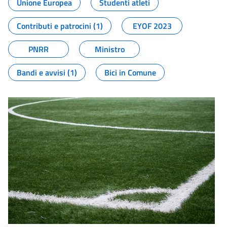
Unione Europea
Studenti atleti
Contributi e patrocini (1)
EYOF 2023
PNRR
Ministro
Bandi e avvisi (1)
Bici in Comune