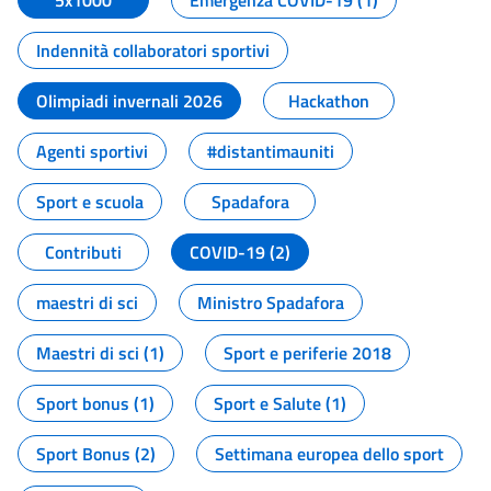
5x1000
Emergenza COVID-19 (1)
Indennità collaboratori sportivi
Olimpiadi invernali 2026
Hackathon
Agenti sportivi
#distantimauniti
Sport e scuola
Spadafora
Contributi
COVID-19 (2)
maestri di sci
Ministro Spadafora
Maestri di sci (1)
Sport e periferie 2018
Sport bonus (1)
Sport e Salute (1)
Sport Bonus (2)
Settimana europea dello sport