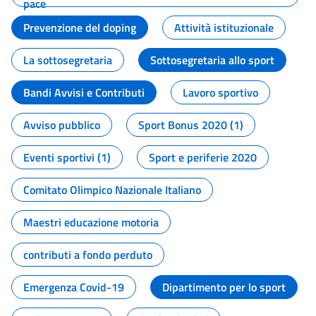
pace
Prevenzione del doping
Attività istituzionale
La sottosegretaria
Sottosegretaria allo sport
Bandi Avvisi e Contributi
Lavoro sportivo
Avviso pubblico
Sport Bonus 2020 (1)
Eventi sportivi (1)
Sport e periferie 2020
Comitato Olimpico Nazionale Italiano
Maestri educazione motoria
contributi a fondo perduto
Emergenza Covid-19
Dipartimento per lo sport