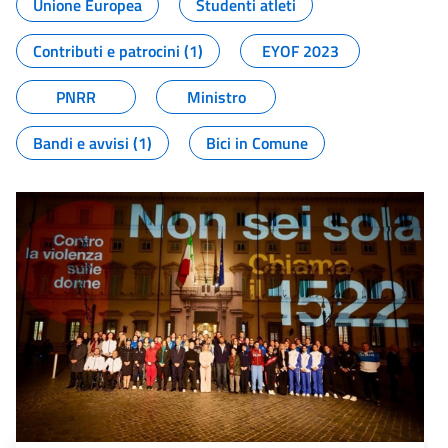
Unione Europea
Studenti atleti
Contributi e patrocini (1)
EYOF 2023
PNRR
Ministro
Bandi e avvisi (1)
Bici in Comune