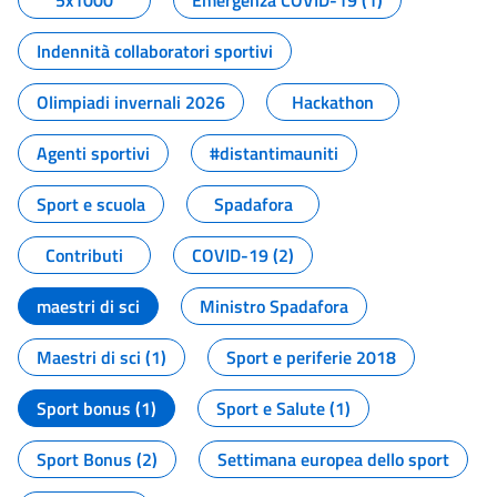
5x1000
Emergenza COVID-19 (1)
Indennità collaboratori sportivi
Olimpiadi invernali 2026
Hackathon
Agenti sportivi
#distantimauniti
Sport e scuola
Spadafora
Contributi
COVID-19 (2)
maestri di sci
Ministro Spadafora
Maestri di sci (1)
Sport e periferie 2018
Sport bonus (1)
Sport e Salute (1)
Sport Bonus (2)
Settimana europea dello sport