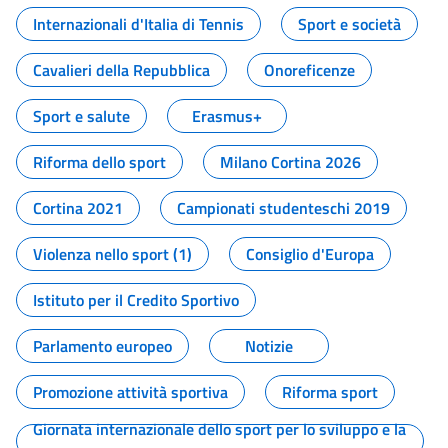
Internazionali d'Italia di Tennis
Sport e società
Cavalieri della Repubblica
Onoreficenze
Sport e salute
Erasmus+
Riforma dello sport
Milano Cortina 2026
Cortina 2021
Campionati studenteschi 2019
Violenza nello sport (1)
Consiglio d'Europa
Istituto per il Credito Sportivo
Parlamento europeo
Notizie
Promozione attività sportiva
Riforma sport
Giornata internazionale dello sport per lo sviluppo e la