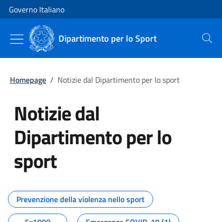
Vai al contenuto
Vai alla navigazione del sito
Governo Italiano
Dipartimento per lo Sport
Cerca
Homepage
/
Notizie dal Dipartimento per lo sport
Notizie dal
Dipartimento per lo
sport
Tutti i contenuti della pagina No
Prevenzione della violenza nello sport