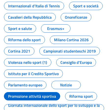
Internazionali d'Italia di Tennis
Sport e società
Cavalieri della Repubblica
Onoreficenze
Sport e salute
Erasmus+
Riforma dello sport
Milano Cortina 2026
Cortina 2021
Campionati studenteschi 2019
Violenza nello sport (1)
Consiglio d'Europa
Istituto per il Credito Sportivo
Parlamento europeo
Notizie
Promozione attività sportiva
Riforma sport
Giornata internazionale dello sport per lo sviluppo e la