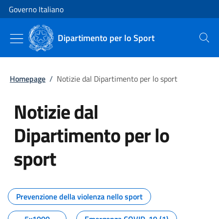
Vai al contenuto
Vai alla navigazione del sito
Governo Italiano
Dipartimento per lo Sport
Cerca
Homepage
/
Notizie dal Dipartimento per lo sport
Notizie dal
Dipartimento per lo
sport
Tutti i contenuti della pagina No
Prevenzione della violenza nello sport