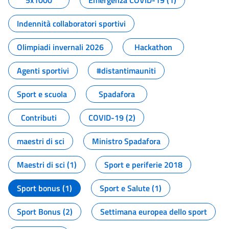
5x1000
Emergenza COVID-19 (1)
Indennità collaboratori sportivi
Olimpiadi invernali 2026
Hackathon
Agenti sportivi
#distantimauniti
Sport e scuola
Spadafora
Contributi
COVID-19 (2)
maestri di sci
Ministro Spadafora
Maestri di sci (1)
Sport e periferie 2018
Sport bonus (1)
Sport e Salute (1)
Sport Bonus (2)
Settimana europea dello sport