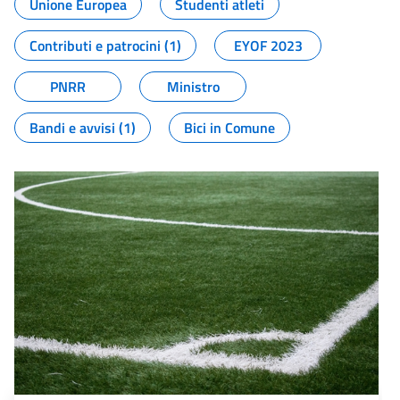
Unione Europea
Studenti atleti
Contributi e patrocini (1)
EYOF 2023
PNRR
Ministro
Bandi e avvisi (1)
Bici in Comune