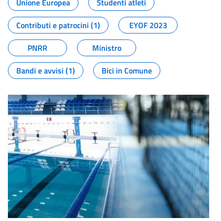
Unione Europea
Studenti atleti
Contributi e patrocini (1)
EYOF 2023
PNRR
Ministro
Bandi e avvisi (1)
Bici in Comune