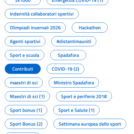
5x1000
Emergenza COVID-19 (1)
Indennità collaboratori sportivi
Olimpiadi invernali 2026
Hackathon
Agenti sportivi
#distantimauniti
Sport e scuola
Spadafora
Contributi
COVID-19 (2)
maestri di sci
Ministro Spadafora
Maestri di sci (1)
Sport e periferie 2018
Sport bonus (1)
Sport e Salute (1)
Sport Bonus (2)
Settimana europea dello sport