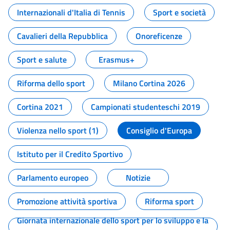
Internazionali d'Italia di Tennis
Sport e società
Cavalieri della Repubblica
Onoreficenze
Sport e salute
Erasmus+
Riforma dello sport
Milano Cortina 2026
Cortina 2021
Campionati studenteschi 2019
Violenza nello sport (1)
Consiglio d'Europa
Istituto per il Credito Sportivo
Parlamento europeo
Notizie
Promozione attività sportiva
Riforma sport
Giornata internazionale dello sport per lo sviluppo e la