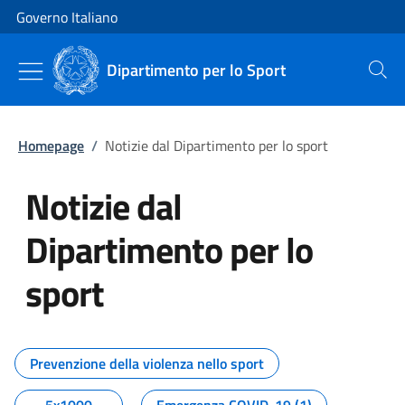
Vai al contenuto
Vai alla navigazione del sito
Governo Italiano
Dipartimento per lo Sport
Cerca
Homepage
/
Notizie dal Dipartimento per lo sport
Notizie dal
Dipartimento per lo
sport
Tutti i contenuti della pagina No
Prevenzione della violenza nello sport