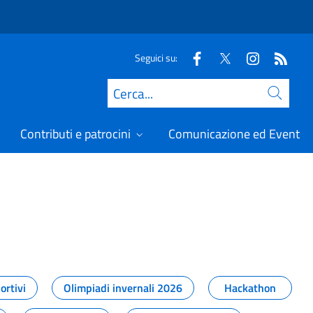
Seguici su:
Cerca
Contributi e patrocini
Comunicazione ed Eventi
t
ortivi
Olimpiadi invernali 2026
Hackathon