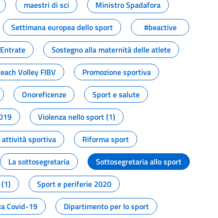
maestri di sci
Ministro Spadafora
Settimana europea dello sport
#beactive
 Entrate
Sostegno alla maternità delle atlete
Beach Volley FIBV
Promozione sportiva
Onoreficenze
Sport e salute
2019
Violenza nello sport (1)
attività sportiva
Riforma sport
La sottosegretaria
Sottosegretaria allo sport
 (1)
Sport e periferie 2020
a Covid-19
Dipartimento per lo sport