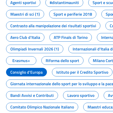
Agenti sportivi
#distantimauniti
Sport e scu
Maestri di sci (1)
Sport e periferie 2018
Spor
Contrasto alla manipolazione dei risultati sportivi
C
Aero Club d'Italia
ATP Finals di Torino
Interna
Olimpiadi Invernali 2026 (1)
Internazionali d'Italia d
Erasmus+
Riforma dello sport
Milano Cor
Consiglio d'Europa
Istituto per il Credito Sportivo
Giornata internazionale dello sport per lo sviluppo e la pac
Bandi Avvisi e Contributi
Lavoro sportivo
Av
Comitato Olimpico Nazionale Italiano
Maestri educa