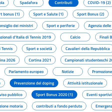
ola
Spadafora
Contributi
COVID-19 (2)
t bonus (1)
Sport e Salute (1)
Sport Bonus (2)
onsiglio dei ministri
Sport e periferie
Agenzia delle
zionali d'Italia di Tennis 2019
Calcio
Finali 
i Tennis
Sport e società
Cavalieri della Repubblica
tina 2026
Cortina 2021
Campionati studenteschi 
Parlamento europeo
Notizie
Promozione 
e
Prevenzione del doping
Attività istituzionale
viso pubblico
Sport Bonus 2020 (1)
Eventi sportivi
zione motoria
contributi a fondo perduto
Emergenz