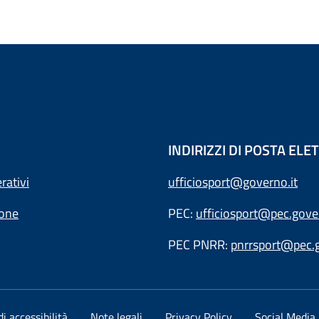
INDIRIZZI DI POSTA EL
rativi
ufficiosport@governo.it
ione
PEC:
ufficiosport@pec.gover
PEC PNRR:
pnrrsport@pec.g
i accessibilità
Note legali
Privacy Policy
Social Media 