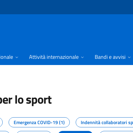
ionale
Attività internazionale
Bandi e avvisi
er lo sport
tizie dal Dipartimento per lo spor
Emergenza COVID-19 (1)
Indennità collaboratori sp