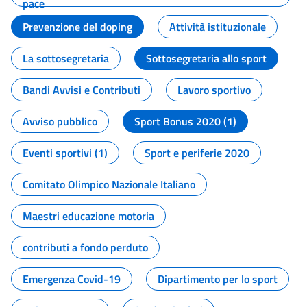
pace
Prevenzione del doping
Attività istituzionale
La sottosegretaria
Sottosegretaria allo sport
Bandi Avvisi e Contributi
Lavoro sportivo
Avviso pubblico
Sport Bonus 2020 (1)
Eventi sportivi (1)
Sport e periferie 2020
Comitato Olimpico Nazionale Italiano
Maestri educazione motoria
contributi a fondo perduto
Emergenza Covid-19
Dipartimento per lo sport