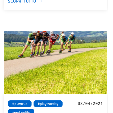
SCOPRI TUTTO
08/04/2021
#playtrue
#playtrueday
sport pulito