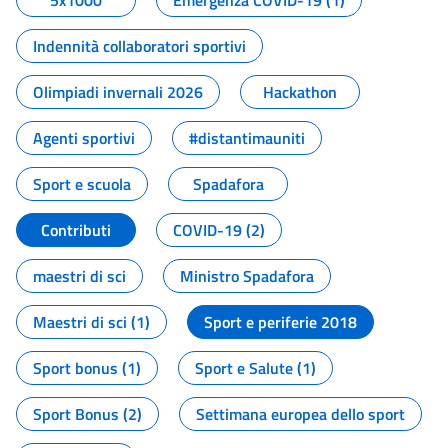
5x1000
Emergenza COVID-19 (1)
Indennità collaboratori sportivi
Olimpiadi invernali 2026
Hackathon
Agenti sportivi
#distantimauniti
Sport e scuola
Spadafora
Contributi
COVID-19 (2)
maestri di sci
Ministro Spadafora
Maestri di sci (1)
Sport e periferie 2018
Sport bonus (1)
Sport e Salute (1)
Sport Bonus (2)
Settimana europea dello sport