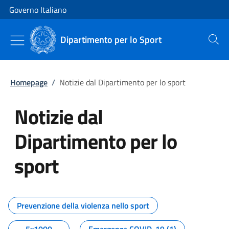
Vai al contenuto
Vai alla navigazione del sito
Governo Italiano
Dipartimento per lo Sport
Cerca
Homepage
/
Notizie dal Dipartimento per lo sport
Notizie dal
Dipartimento per lo
sport
Tutti i contenuti della pagina No
Prevenzione della violenza nello sport