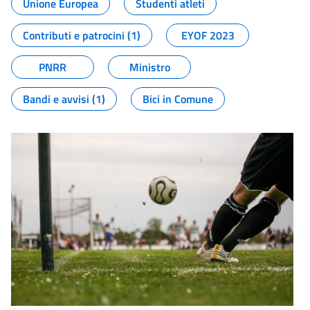
Unione Europea
Studenti atleti
Contributi e patrocini (1)
EYOF 2023
PNRR
Ministro
Bandi e avvisi (1)
Bici in Comune