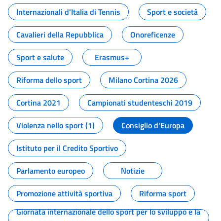
Internazionali d'Italia di Tennis
Sport e società
Cavalieri della Repubblica
Onoreficenze
Sport e salute
Erasmus+
Riforma dello sport
Milano Cortina 2026
Cortina 2021
Campionati studenteschi 2019
Violenza nello sport (1)
Consiglio d'Europa
Istituto per il Credito Sportivo
Parlamento europeo
Notizie
Promozione attività sportiva
Riforma sport
Giornata internazionale dello sport per lo sviluppo e la