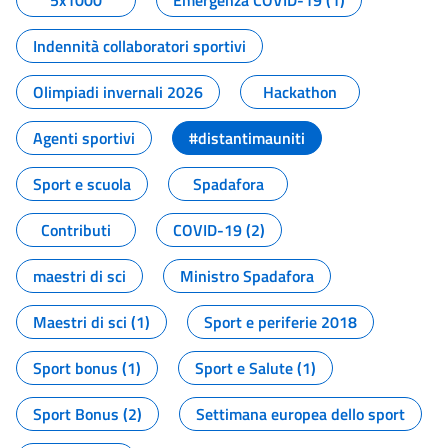
5x1000
Emergenza COVID-19 (1)
Indennità collaboratori sportivi
Olimpiadi invernali 2026
Hackathon
Agenti sportivi
#distantimauniti
Sport e scuola
Spadafora
Contributi
COVID-19 (2)
maestri di sci
Ministro Spadafora
Maestri di sci (1)
Sport e periferie 2018
Sport bonus (1)
Sport e Salute (1)
Sport Bonus (2)
Settimana europea dello sport