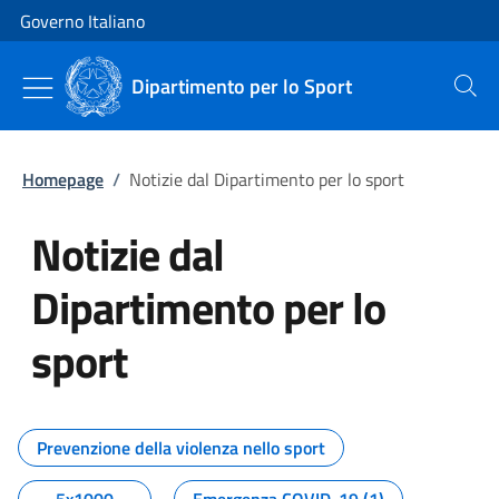
Vai al contenuto
Vai alla navigazione del sito
Governo Italiano
Dipartimento per lo Sport
Cerca
Homepage
/
Notizie dal Dipartimento per lo sport
Notizie dal
Dipartimento per lo
sport
Tutti i contenuti della pagina No
Prevenzione della violenza nello sport