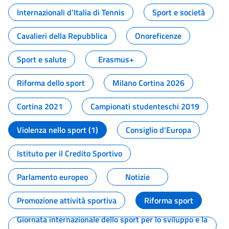
Internazionali d'Italia di Tennis
Sport e società
Cavalieri della Repubblica
Onoreficenze
Sport e salute
Erasmus+
Riforma dello sport
Milano Cortina 2026
Cortina 2021
Campionati studenteschi 2019
Violenza nello sport (1)
Consiglio d'Europa
Istituto per il Credito Sportivo
Parlamento europeo
Notizie
Promozione attività sportiva
Riforma sport
Giornata internazionale dello sport per lo sviluppo e la