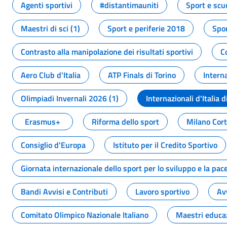
Agenti sportivi
#distantimauniti
Sport e scu
Maestri di sci (1)
Sport e periferie 2018
Spor
Contrasto alla manipolazione dei risultati sportivi
C
Aero Club d'Italia
ATP Finals di Torino
Interna
Olimpiadi Invernali 2026 (1)
Internazionali d'Italia d
Erasmus+
Riforma dello sport
Milano Cor
Consiglio d'Europa
Istituto per il Credito Sportivo
Giornata internazionale dello sport per lo sviluppo e la pac
Bandi Avvisi e Contributi
Lavoro sportivo
Av
Comitato Olimpico Nazionale Italiano
Maestri educa