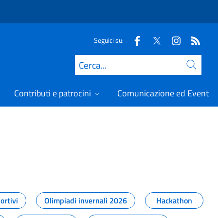
Seguici su:
Cerca
Contributi e patrocini
Comunicazione ed Eventi
t
ortivi
Olimpiadi invernali 2026
Hackathon