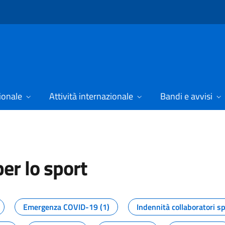
ionale
Attività internazionale
Bandi e avvisi
er lo sport
tizie dal Dipartimento per lo spor
Emergenza COVID-19 (1)
Indennità collaboratori sp