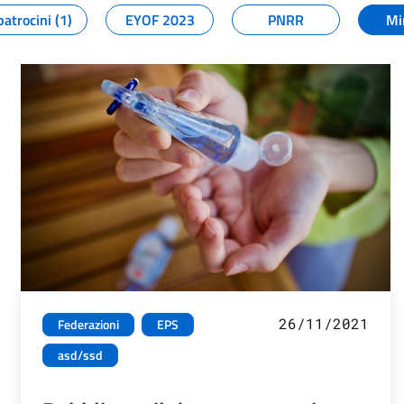
patrocini (1)
EYOF 2023
PNRR
Mi
26/11/2021
Federazioni
EPS
asd/ssd