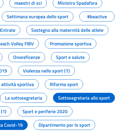
maestri di sci
Ministro Spadafora
Settimana europea dello sport
#beactive
 Entrate
Sostegno alla maternità delle atlete
Beach Volley FIBV
Promozione sportiva
Onoreficenze
Sport e salute
2019
Violenza nello sport (1)
attività sportiva
Riforma sport
La sottosegretaria
Sottosegretaria allo sport
 (1)
Sport e periferie 2020
a Covid-19
Dipartimento per lo sport