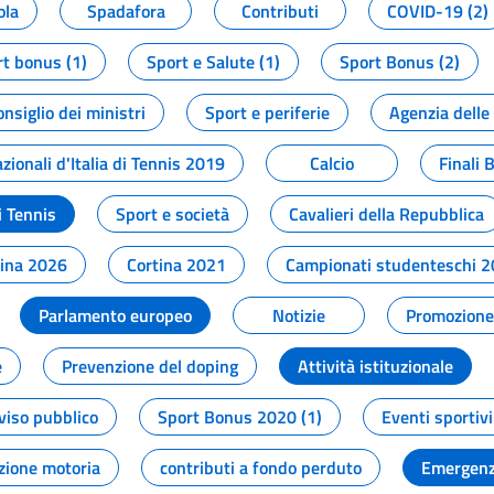
ola
Spadafora
Contributi
COVID-19 (2)
t bonus (1)
Sport e Salute (1)
Sport Bonus (2)
onsiglio dei ministri
Sport e periferie
Agenzia delle
zionali d'Italia di Tennis 2019
Calcio
Finali 
i Tennis
Sport e società
Cavalieri della Repubblica
tina 2026
Cortina 2021
Campionati studenteschi 
Parlamento europeo
Notizie
Promozione 
e
Prevenzione del doping
Attività istituzionale
viso pubblico
Sport Bonus 2020 (1)
Eventi sportivi
zione motoria
contributi a fondo perduto
Emergenz