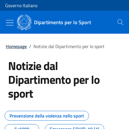
Vai al contenuto
Vai alla navigazione del sito
Governo Italiano
Dipartimento per lo Sport
Cerca
Homepage
/
Notizie dal Dipartimento per lo sport
Notizie dal
Dipartimento per lo
sport
Tutti i contenuti della pagina No
Prevenzione della violenza nello sport