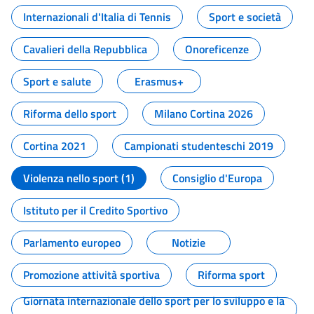
Internazionali d'Italia di Tennis
Sport e società
Cavalieri della Repubblica
Onoreficenze
Sport e salute
Erasmus+
Riforma dello sport
Milano Cortina 2026
Cortina 2021
Campionati studenteschi 2019
Violenza nello sport (1)
Consiglio d'Europa
Istituto per il Credito Sportivo
Parlamento europeo
Notizie
Promozione attività sportiva
Riforma sport
Giornata internazionale dello sport per lo sviluppo e la