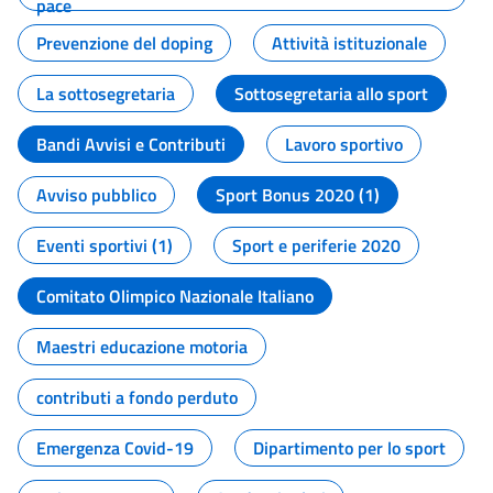
pace
Prevenzione del doping
Attività istituzionale
La sottosegretaria
Sottosegretaria allo sport
Bandi Avvisi e Contributi
Lavoro sportivo
Avviso pubblico
Sport Bonus 2020 (1)
Eventi sportivi (1)
Sport e periferie 2020
Comitato Olimpico Nazionale Italiano
Maestri educazione motoria
contributi a fondo perduto
Emergenza Covid-19
Dipartimento per lo sport