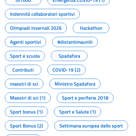
5x1000
Emergenza COVID-19 (1)
Indennità collaboratori sportivi
Olimpiadi invernali 2026
Hackathon
Agenti sportivi
#distantimauniti
Sport e scuola
Spadafora
Contributi
COVID-19 (2)
maestri di sci
Ministro Spadafora
Maestri di sci (1)
Sport e periferie 2018
Sport bonus (1)
Sport e Salute (1)
Sport Bonus (2)
Settimana europea dello sport