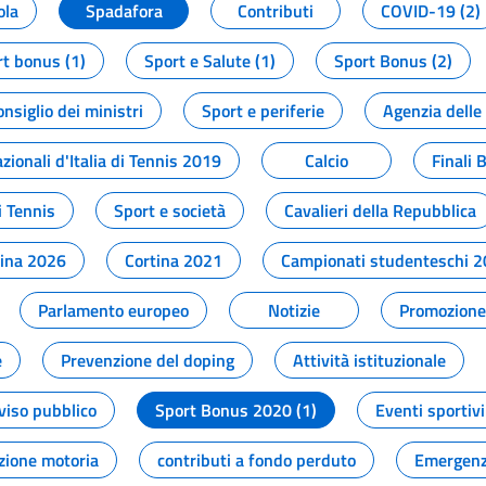
ola
Spadafora
Contributi
COVID-19 (2)
t bonus (1)
Sport e Salute (1)
Sport Bonus (2)
onsiglio dei ministri
Sport e periferie
Agenzia delle
zionali d'Italia di Tennis 2019
Calcio
Finali 
i Tennis
Sport e società
Cavalieri della Repubblica
tina 2026
Cortina 2021
Campionati studenteschi 
Parlamento europeo
Notizie
Promozione 
e
Prevenzione del doping
Attività istituzionale
viso pubblico
Sport Bonus 2020 (1)
Eventi sportivi
zione motoria
contributi a fondo perduto
Emergenz