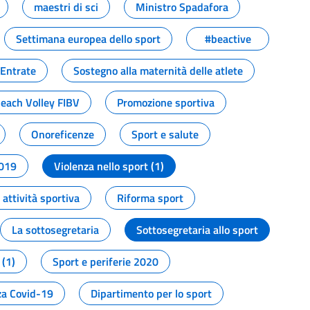
maestri di sci
Ministro Spadafora
Settimana europea dello sport
#beactive
 Entrate
Sostegno alla maternità delle atlete
Beach Volley FIBV
Promozione sportiva
Onoreficenze
Sport e salute
2019
Violenza nello sport (1)
attività sportiva
Riforma sport
La sottosegretaria
Sottosegretaria allo sport
 (1)
Sport e periferie 2020
a Covid-19
Dipartimento per lo sport