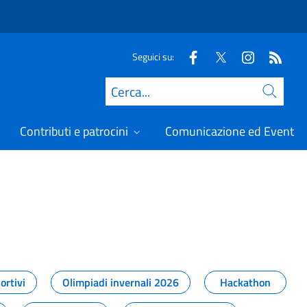
Seguici su:
Cerca
Contributi e patrocini
Comunicazione ed Eventi
t
ortivi
Olimpiadi invernali 2026
Hackathon