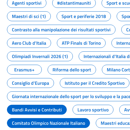
Agenti sportivi
#distantimauniti
Sport e scu
Maestri di sci (1)
Sport e periferie 2018
Spor
Contrasto alla manipolazione dei risultati sportivi
C
Aero Club d'Italia
ATP Finals di Torino
Interna
Olimpiadi Invernali 2026 (1)
Internazionali d'Italia d
Erasmus+
Riforma dello sport
Milano Cor
Consiglio d'Europa
Istituto per il Credito Sportivo
Giornata internazionale dello sport per lo sviluppo e la pac
Bandi Avvisi e Contributi
Lavoro sportivo
Av
Comitato Olimpico Nazionale Italiano
Maestri educa