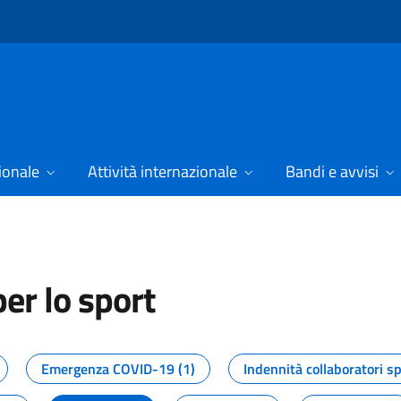
ionale
Attività internazionale
Bandi e avvisi
er lo sport
tizie dal Dipartimento per lo spor
Emergenza COVID-19 (1)
Indennità collaboratori sp