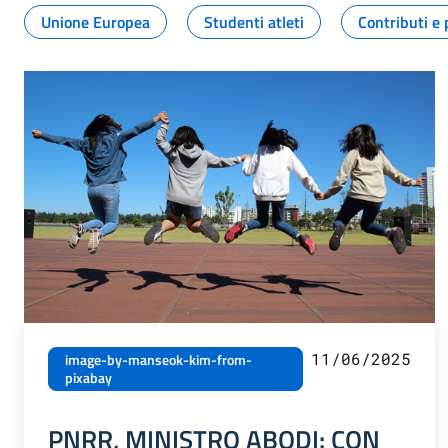
Unione Europea
Studenti atleti
Contributi e 
11/06/2025
image-by-manseok-kim-from-
pixabay
PNRR, MINISTRO ABODI: CON