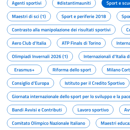
Agenti sportivi
#distantimauniti
Sport e scu
Maestri di sci (1)
Sport e periferie 2018
Spor
Contrasto alla manipolazione dei risultati sportivi
C
Aero Club d'Italia
ATP Finals di Torino
Interna
Olimpiadi Invernali 2026 (1)
Internazionali d'Italia d
Erasmus+
Riforma dello sport
Milano Cor
Consiglio d'Europa
Istituto per il Credito Sportivo
Giornata internazionale dello sport per lo sviluppo e la pac
Bandi Avvisi e Contributi
Lavoro sportivo
Av
Comitato Olimpico Nazionale Italiano
Maestri educa