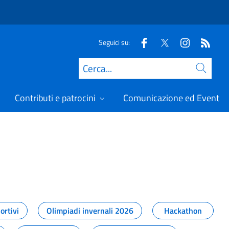
Seguici su:
Cerca
Contributi e patrocini
Comunicazione ed Eventi
t
ortivi
Olimpiadi invernali 2026
Hackathon