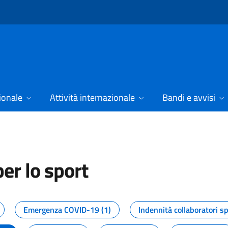
ionale
Attività internazionale
Bandi e avvisi
er lo sport
tizie dal Dipartimento per lo spor
Emergenza COVID-19 (1)
Indennità collaboratori sp