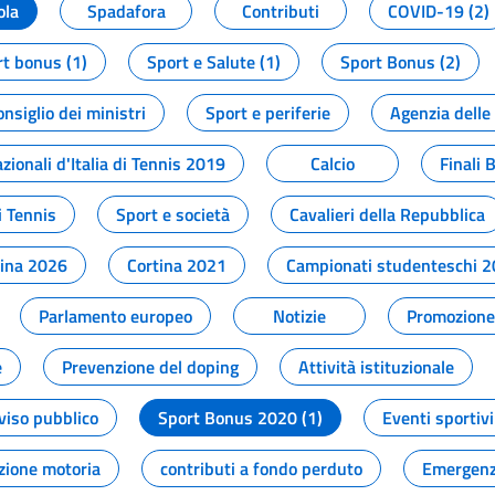
ola
Spadafora
Contributi
COVID-19 (2)
t bonus (1)
Sport e Salute (1)
Sport Bonus (2)
onsiglio dei ministri
Sport e periferie
Agenzia delle
zionali d'Italia di Tennis 2019
Calcio
Finali 
i Tennis
Sport e società
Cavalieri della Repubblica
tina 2026
Cortina 2021
Campionati studenteschi 
Parlamento europeo
Notizie
Promozione 
e
Prevenzione del doping
Attività istituzionale
viso pubblico
Sport Bonus 2020 (1)
Eventi sportivi
zione motoria
contributi a fondo perduto
Emergenz