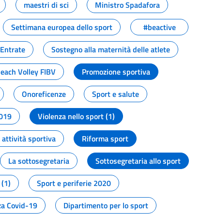
maestri di sci
Ministro Spadafora
Settimana europea dello sport
#beactive
 Entrate
Sostegno alla maternità delle atlete
Beach Volley FIBV
Promozione sportiva
Onoreficenze
Sport e salute
2019
Violenza nello sport (1)
attività sportiva
Riforma sport
La sottosegretaria
Sottosegretaria allo sport
 (1)
Sport e periferie 2020
a Covid-19
Dipartimento per lo sport