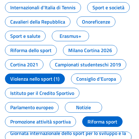
Internazionali d'Italia di Tennis
Sport e società
Cavalieri della Repubblica
Onoreficenze
Sport e salute
Erasmus+
Riforma dello sport
Milano Cortina 2026
Cortina 2021
Campionati studenteschi 2019
Violenza nello sport (1)
Consiglio d'Europa
Istituto per il Credito Sportivo
Parlamento europeo
Notizie
Promozione attività sportiva
Riforma sport
Giornata internazionale dello sport per lo sviluppo e la