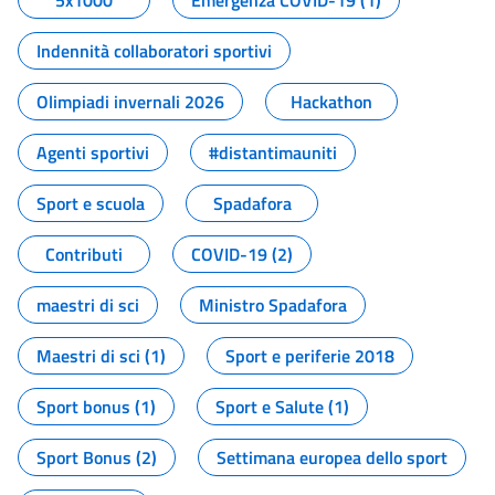
5x1000
Emergenza COVID-19 (1)
Indennità collaboratori sportivi
Olimpiadi invernali 2026
Hackathon
Agenti sportivi
#distantimauniti
Sport e scuola
Spadafora
Contributi
COVID-19 (2)
maestri di sci
Ministro Spadafora
Maestri di sci (1)
Sport e periferie 2018
Sport bonus (1)
Sport e Salute (1)
Sport Bonus (2)
Settimana europea dello sport