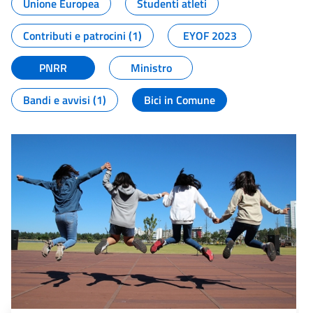
Unione Europea
Studenti atleti
Contributi e patrocini (1)
EYOF 2023
PNRR
Ministro
Bandi e avvisi (1)
Bici in Comune