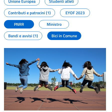
Unione Europea
Studenti atleti
Contributi e patrocini (1)
EYOF 2023
PNRR
Ministro
Bandi e avvisi (1)
Bici in Comune