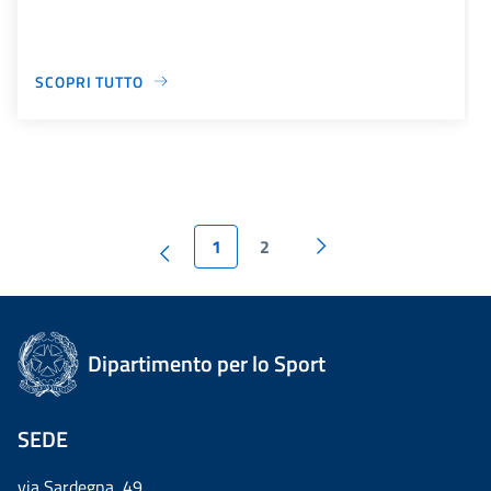
SCOPRI TUTTO
1
2
Dipartimento per lo Sport
SEDE
via Sardegna, 49