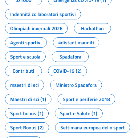
5x1000
Emergenza COVID-19 (1)
Indennità collaboratori sportivi
Olimpiadi invernali 2026
Hackathon
Agenti sportivi
#distantimauniti
Sport e scuola
Spadafora
Contributi
COVID-19 (2)
maestri di sci
Ministro Spadafora
Maestri di sci (1)
Sport e periferie 2018
Sport bonus (1)
Sport e Salute (1)
Sport Bonus (2)
Settimana europea dello sport