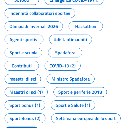
5x1000
Emergenza COVID-19 (1)
Indennità collaboratori sportivi
Olimpiadi invernali 2026
Hackathon
Agenti sportivi
#distantimauniti
Sport e scuola
Spadafora
Contributi
COVID-19 (2)
maestri di sci
Ministro Spadafora
Maestri di sci (1)
Sport e periferie 2018
Sport bonus (1)
Sport e Salute (1)
Sport Bonus (2)
Settimana europea dello sport