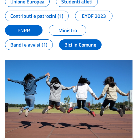
Unione Europea
Studenti atleti
Contributi e patrocini (1)
EYOF 2023
PNRR
Ministro
Bandi e avvisi (1)
Bici in Comune