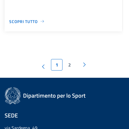
SCOPRI TUTTO
1
2
Dipartimento per lo Sport
SEDE
via Sardegna, 49