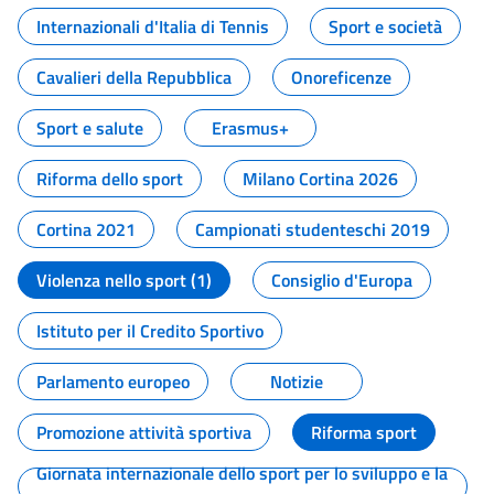
Internazionali d'Italia di Tennis
Sport e società
Cavalieri della Repubblica
Onoreficenze
Sport e salute
Erasmus+
Riforma dello sport
Milano Cortina 2026
Cortina 2021
Campionati studenteschi 2019
Violenza nello sport (1)
Consiglio d'Europa
Istituto per il Credito Sportivo
Parlamento europeo
Notizie
Promozione attività sportiva
Riforma sport
Giornata internazionale dello sport per lo sviluppo e la