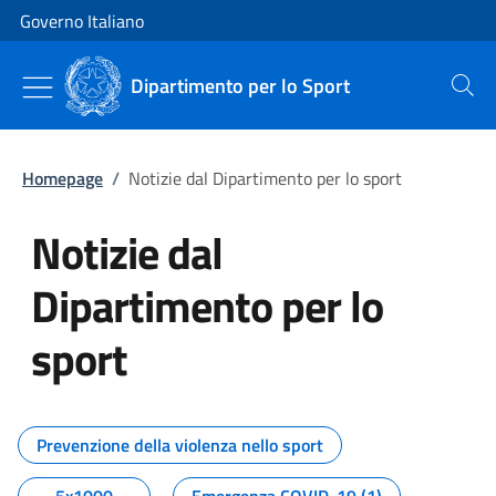
Vai al contenuto
Vai alla navigazione del sito
Governo Italiano
Dipartimento per lo Sport
Cerca
Homepage
/
Notizie dal Dipartimento per lo sport
Notizie dal
Dipartimento per lo
sport
Tutti i contenuti della pagina No
Prevenzione della violenza nello sport