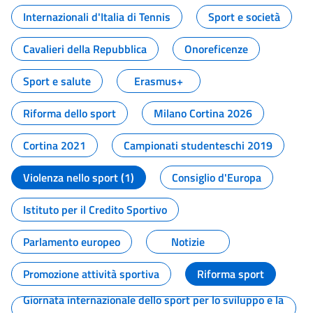
Internazionali d'Italia di Tennis
Sport e società
Cavalieri della Repubblica
Onoreficenze
Sport e salute
Erasmus+
Riforma dello sport
Milano Cortina 2026
Cortina 2021
Campionati studenteschi 2019
Violenza nello sport (1)
Consiglio d'Europa
Istituto per il Credito Sportivo
Parlamento europeo
Notizie
Promozione attività sportiva
Riforma sport
Giornata internazionale dello sport per lo sviluppo e la