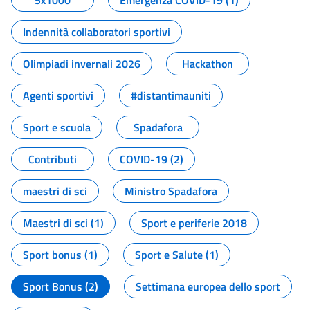
5x1000
Emergenza COVID-19 (1)
Indennità collaboratori sportivi
Olimpiadi invernali 2026
Hackathon
Agenti sportivi
#distantimauniti
Sport e scuola
Spadafora
Contributi
COVID-19 (2)
maestri di sci
Ministro Spadafora
Maestri di sci (1)
Sport e periferie 2018
Sport bonus (1)
Sport e Salute (1)
Sport Bonus (2)
Settimana europea dello sport