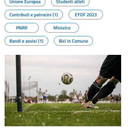
Unione Europea
Studenti atleti
Contributi e patrocini (1)
EYOF 2023
PNRR
Ministro
Bandi e avvisi (1)
Bici in Comune