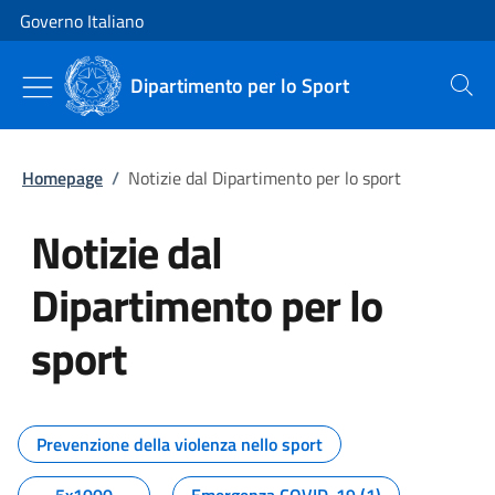
Vai al contenuto
Vai alla navigazione del sito
Governo Italiano
Dipartimento per lo Sport
Cerca
Homepage
/
Notizie dal Dipartimento per lo sport
Notizie dal
Dipartimento per lo
sport
Tutti i contenuti della pagina No
Prevenzione della violenza nello sport