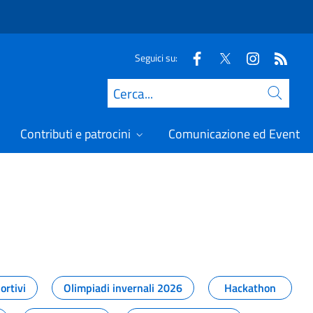
Seguici su:
Cerca
Contributi e patrocini
Comunicazione ed Eventi
t
ortivi
Olimpiadi invernali 2026
Hackathon