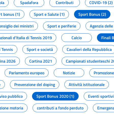
ola
Spadafora
Contributi
COVID-19 (2)
t bonus (1)
Sport e Salute (1)
Sport Bonus (2)
onsiglio dei ministri
Sport e periferie
Agenzia delle
zionali d'Italia di Tennis 2019
Calcio
Finali 
i Tennis
Sport e società
Cavalieri della Repubblica
tina 2026
Cortina 2021
Campionati studenteschi 
Parlamento europeo
Notizie
Promozione 
e
Prevenzione del doping
Attività istituzionale
viso pubblico
Sport Bonus 2020 (1)
Eventi sportivi
zione motoria
contributi a fondo perduto
Emergenz