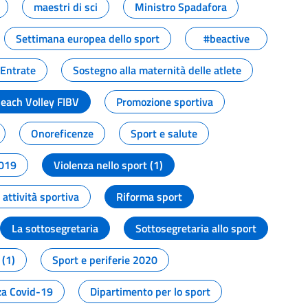
maestri di sci
Ministro Spadafora
Settimana europea dello sport
#beactive
 Entrate
Sostegno alla maternità delle atlete
Beach Volley FIBV
Promozione sportiva
Onoreficenze
Sport e salute
2019
Violenza nello sport (1)
attività sportiva
Riforma sport
La sottosegretaria
Sottosegretaria allo sport
 (1)
Sport e periferie 2020
a Covid-19
Dipartimento per lo sport