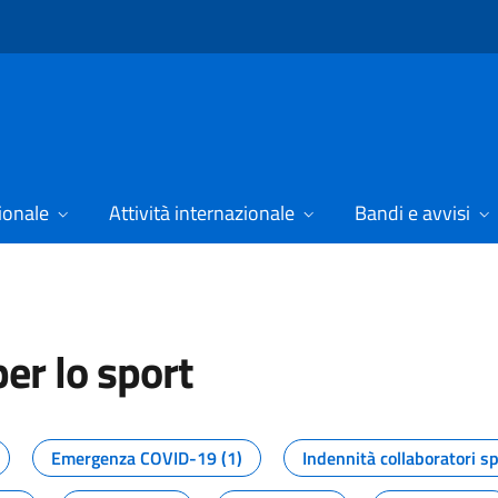
ionale
Attività internazionale
Bandi e avvisi
er lo sport
tizie dal Dipartimento per lo spor
Emergenza COVID-19 (1)
Indennità collaboratori sp