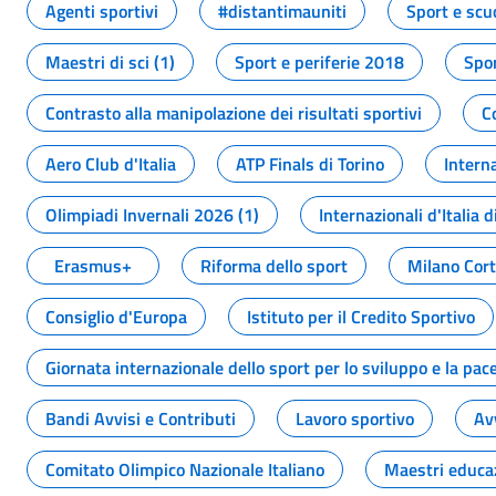
Agenti sportivi
#distantimauniti
Sport e scu
Maestri di sci (1)
Sport e periferie 2018
Spor
Contrasto alla manipolazione dei risultati sportivi
C
Aero Club d'Italia
ATP Finals di Torino
Interna
Olimpiadi Invernali 2026 (1)
Internazionali d'Italia d
Erasmus+
Riforma dello sport
Milano Cor
Consiglio d'Europa
Istituto per il Credito Sportivo
Giornata internazionale dello sport per lo sviluppo e la pac
Bandi Avvisi e Contributi
Lavoro sportivo
Av
Comitato Olimpico Nazionale Italiano
Maestri educa