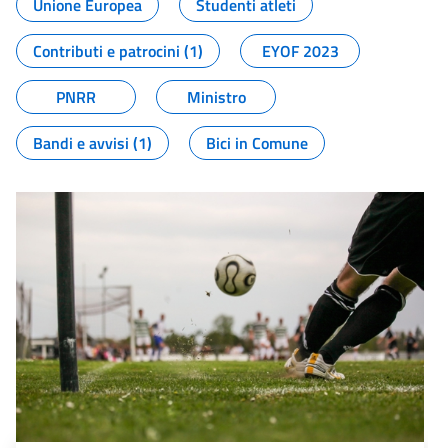
Unione Europea
Studenti atleti
Contributi e patrocini (1)
EYOF 2023
PNRR
Ministro
Bandi e avvisi (1)
Bici in Comune