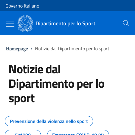
Vai al contenuto
Vai alla navigazione del sito
Governo Italiano
Dipartimento per lo Sport
Cerca
Homepage
/
Notizie dal Dipartimento per lo sport
Notizie dal
Dipartimento per lo
sport
Tutti i contenuti della pagina No
Prevenzione della violenza nello sport