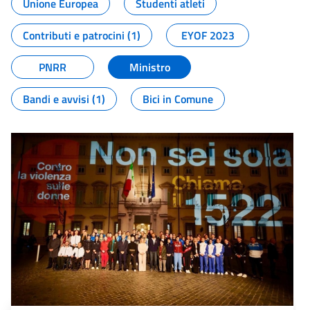
Unione Europea
Studenti atleti
Contributi e patrocini (1)
EYOF 2023
PNRR
Ministro
Bandi e avvisi (1)
Bici in Comune