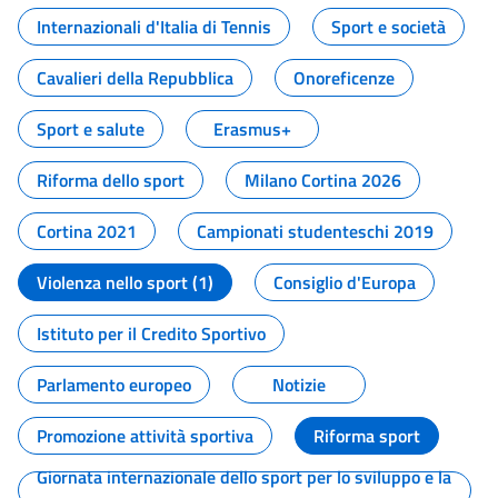
Internazionali d'Italia di Tennis
Sport e società
Cavalieri della Repubblica
Onoreficenze
Sport e salute
Erasmus+
Riforma dello sport
Milano Cortina 2026
Cortina 2021
Campionati studenteschi 2019
Violenza nello sport (1)
Consiglio d'Europa
Istituto per il Credito Sportivo
Parlamento europeo
Notizie
Promozione attività sportiva
Riforma sport
Giornata internazionale dello sport per lo sviluppo e la