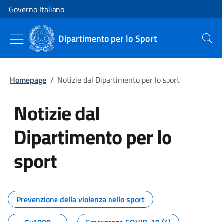
Vai al contenuto
Vai alla navigazione del sito
Governo Italiano
Dipartimento per lo Sport
Cerca
Homepage
/
Notizie dal Dipartimento per lo sport
Notizie dal
Dipartimento per lo
sport
Tutti i contenuti della pagina No
Prevenzione della violenza nello sport