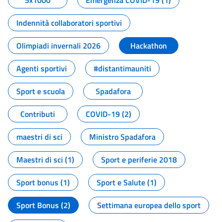
5x1000
Emergenza COVID-19 (1)
Indennità collaboratori sportivi
Olimpiadi invernali 2026
Hackathon
Agenti sportivi
#distantimauniti
Sport e scuola
Spadafora
Contributi
COVID-19 (2)
maestri di sci
Ministro Spadafora
Maestri di sci (1)
Sport e periferie 2018
Sport bonus (1)
Sport e Salute (1)
Sport Bonus (2)
Settimana europea dello sport