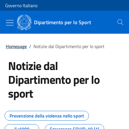
Vai al contenuto
Vai alla navigazione del sito
Governo Italiano
Dipartimento per lo Sport
Cerca
Homepage
/
Notizie dal Dipartimento per lo sport
Notizie dal
Dipartimento per lo
sport
Tutti i contenuti della pagina No
Prevenzione della violenza nello sport