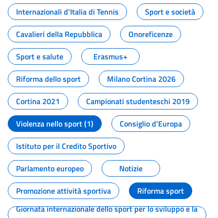
Internazionali d'Italia di Tennis
Sport e società
Cavalieri della Repubblica
Onoreficenze
Sport e salute
Erasmus+
Riforma dello sport
Milano Cortina 2026
Cortina 2021
Campionati studenteschi 2019
Violenza nello sport (1)
Consiglio d'Europa
Istituto per il Credito Sportivo
Parlamento europeo
Notizie
Promozione attività sportiva
Riforma sport
Giornata internazionale dello sport per lo sviluppo e la