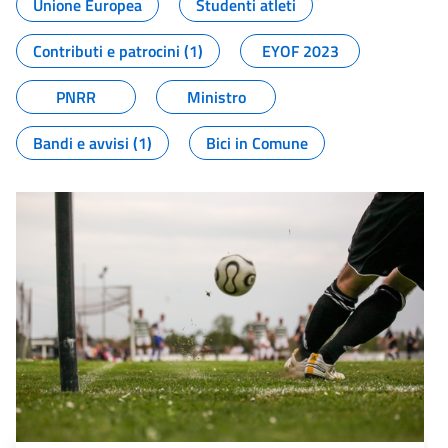
Unione Europea
Studenti atleti
Contributi e patrocini (1)
EYOF 2023
PNRR
Ministro
Bandi e avvisi (1)
Bici in Comune