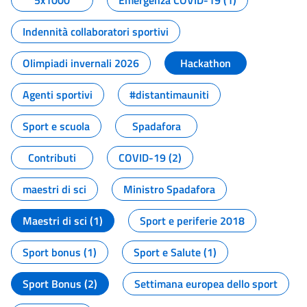
5x1000
Emergenza COVID-19 (1)
Indennità collaboratori sportivi
Olimpiadi invernali 2026
Hackathon
Agenti sportivi
#distantimauniti
Sport e scuola
Spadafora
Contributi
COVID-19 (2)
maestri di sci
Ministro Spadafora
Maestri di sci (1)
Sport e periferie 2018
Sport bonus (1)
Sport e Salute (1)
Sport Bonus (2)
Settimana europea dello sport