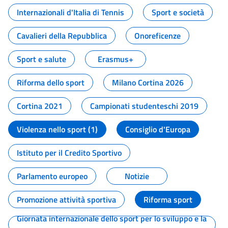
Internazionali d'Italia di Tennis
Sport e società
Cavalieri della Repubblica
Onoreficenze
Sport e salute
Erasmus+
Riforma dello sport
Milano Cortina 2026
Cortina 2021
Campionati studenteschi 2019
Violenza nello sport (1)
Consiglio d'Europa
Istituto per il Credito Sportivo
Parlamento europeo
Notizie
Promozione attività sportiva
Riforma sport
Giornata internazionale dello sport per lo sviluppo e la