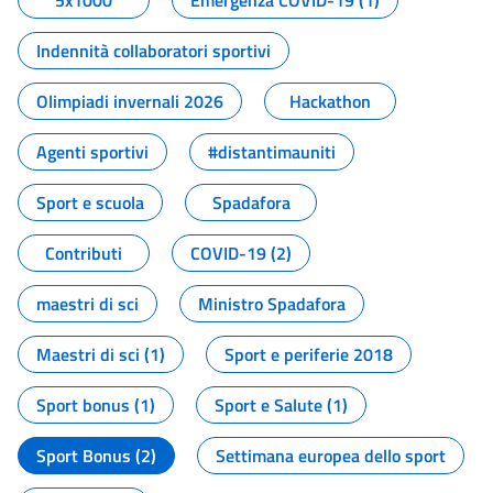
5x1000
Emergenza COVID-19 (1)
Indennità collaboratori sportivi
Olimpiadi invernali 2026
Hackathon
Agenti sportivi
#distantimauniti
Sport e scuola
Spadafora
Contributi
COVID-19 (2)
maestri di sci
Ministro Spadafora
Maestri di sci (1)
Sport e periferie 2018
Sport bonus (1)
Sport e Salute (1)
Sport Bonus (2)
Settimana europea dello sport