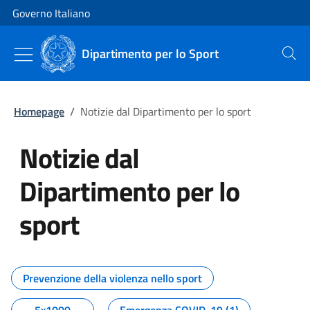
Vai al contenuto
Vai alla navigazione del sito
Governo Italiano
Dipartimento per lo Sport
Cerca
Homepage
/
Notizie dal Dipartimento per lo sport
Notizie dal
Dipartimento per lo
sport
Tutti i contenuti della pagina No
Prevenzione della violenza nello sport