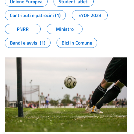
Unione Europea
Studenti atleti
Contributi e patrocini (1)
EYOF 2023
PNRR
Ministro
Bandi e avvisi (1)
Bici in Comune