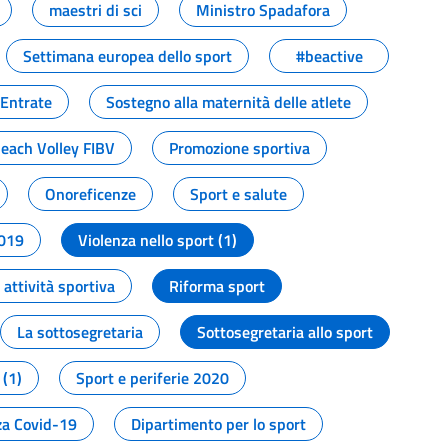
maestri di sci
Ministro Spadafora
Settimana europea dello sport
#beactive
 Entrate
Sostegno alla maternità delle atlete
Beach Volley FIBV
Promozione sportiva
Onoreficenze
Sport e salute
2019
Violenza nello sport (1)
attività sportiva
Riforma sport
La sottosegretaria
Sottosegretaria allo sport
 (1)
Sport e periferie 2020
a Covid-19
Dipartimento per lo sport