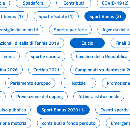
ola
Spadafora
Contributi
COVID-19 (2)
t bonus (1)
Sport e Salute (1)
Sport Bonus (2)
onsiglio dei ministri
Sport e periferie
Agenzia delle
zionali d'Italia di Tennis 2019
Calcio
Finali 
i Tennis
Sport e società
Cavalieri della Repubblica
tina 2026
Cortina 2021
Campionati studenteschi 
Parlamento europeo
Notizie
Promozione 
e
Prevenzione del doping
Attività istituzionale
viso pubblico
Sport Bonus 2020 (1)
Eventi sportivi
zione motoria
contributi a fondo perduto
Emergenz