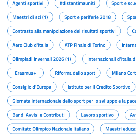
Agenti sportivi
#distantimauniti
Sport e scu
Maestri di sci (1)
Sport e periferie 2018
Spor
Contrasto alla manipolazione dei risultati sportivi
C
Aero Club d'Italia
ATP Finals di Torino
Interna
Olimpiadi Invernali 2026 (1)
Internazionali d'Italia d
Erasmus+
Riforma dello sport
Milano Cor
Consiglio d'Europa
Istituto per il Credito Sportivo
Giornata internazionale dello sport per lo sviluppo e la pac
Bandi Avvisi e Contributi
Lavoro sportivo
Av
Comitato Olimpico Nazionale Italiano
Maestri educa