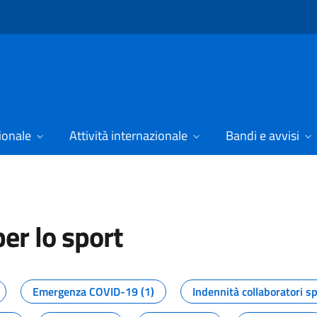
ionale
Attività internazionale
Bandi e avvisi
er lo sport
tizie dal Dipartimento per lo spor
Emergenza COVID-19 (1)
Indennità collaboratori sp