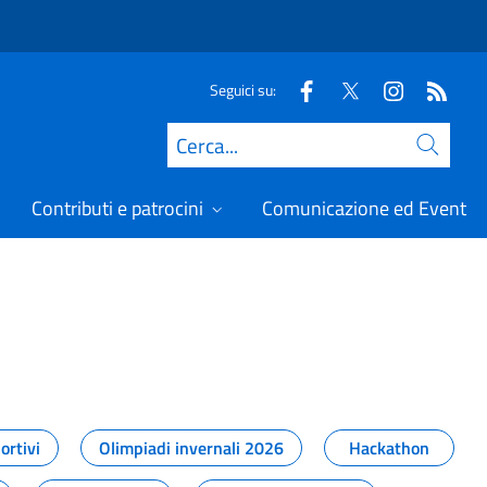
Seguici su:
Cerca
Contributi e patrocini
Comunicazione ed Eventi
t
ortivi
Olimpiadi invernali 2026
Hackathon