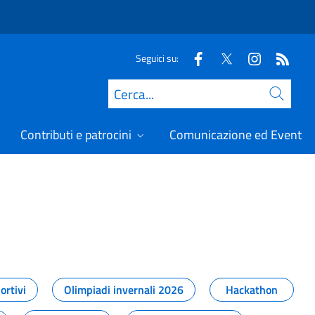
Seguici su:
Cerca
Contributi e patrocini
Comunicazione ed Eventi
t
ortivi
Olimpiadi invernali 2026
Hackathon