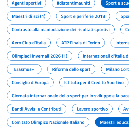
Agenti sportivi
#distantimauniti
Sport e scu
Maestri di sci (1)
Sport e periferie 2018
Spor
Contrasto alla manipolazione dei risultati sportivi
C
Aero Club d'Italia
ATP Finals di Torino
Interna
Olimpiadi Invernali 2026 (1)
Internazionali d'Italia d
Erasmus+
Riforma dello sport
Milano Cor
Consiglio d'Europa
Istituto per il Credito Sportivo
Giornata internazionale dello sport per lo sviluppo e la pac
Bandi Avvisi e Contributi
Lavoro sportivo
Av
Comitato Olimpico Nazionale Italiano
Maestri educa