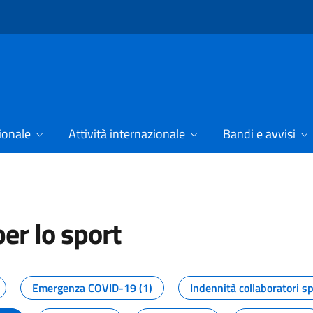
ionale
Attività internazionale
Bandi e avvisi
er lo sport
tizie dal Dipartimento per lo spor
Emergenza COVID-19 (1)
Indennità collaboratori sp