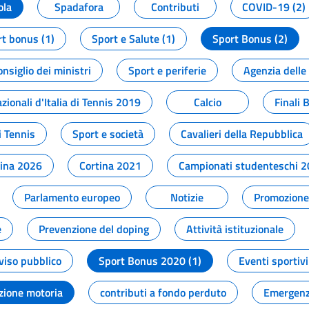
ola
Spadafora
Contributi
COVID-19 (2)
t bonus (1)
Sport e Salute (1)
Sport Bonus (2)
onsiglio dei ministri
Sport e periferie
Agenzia delle
zionali d'Italia di Tennis 2019
Calcio
Finali 
i Tennis
Sport e società
Cavalieri della Repubblica
tina 2026
Cortina 2021
Campionati studenteschi 
Parlamento europeo
Notizie
Promozione 
e
Prevenzione del doping
Attività istituzionale
viso pubblico
Sport Bonus 2020 (1)
Eventi sportivi
zione motoria
contributi a fondo perduto
Emergenz