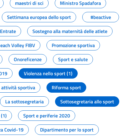
maestri di sci
Ministro Spadafora
Settimana europea dello sport
#beactive
 Entrate
Sostegno alla maternità delle atlete
Beach Volley FIBV
Promozione sportiva
Onoreficenze
Sport e salute
2019
Violenza nello sport (1)
attività sportiva
Riforma sport
La sottosegretaria
Sottosegretaria allo sport
 (1)
Sport e periferie 2020
a Covid-19
Dipartimento per lo sport