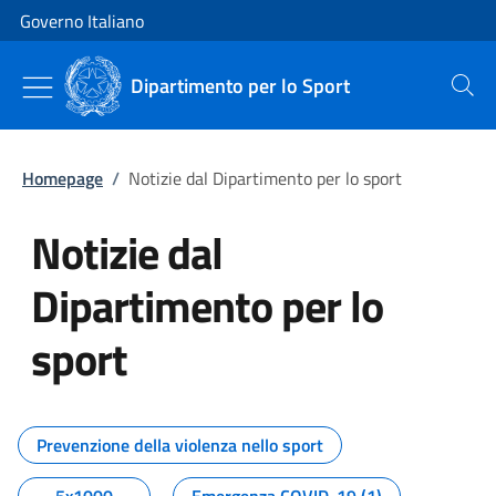
Vai al contenuto
Vai alla navigazione del sito
Governo Italiano
Dipartimento per lo Sport
Cerca
Homepage
/
Notizie dal Dipartimento per lo sport
Notizie dal
Dipartimento per lo
sport
Tutti i contenuti della pagina No
Prevenzione della violenza nello sport