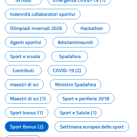
5x1000
Emergenza COVID-19 (1)
Indennità collaboratori sportivi
Olimpiadi invernali 2026
Hackathon
Agenti sportivi
#distantimauniti
Sport e scuola
Spadafora
Contributi
COVID-19 (2)
maestri di sci
Ministro Spadafora
Maestri di sci (1)
Sport e periferie 2018
Sport bonus (1)
Sport e Salute (1)
Sport Bonus (2)
Settimana europea dello sport