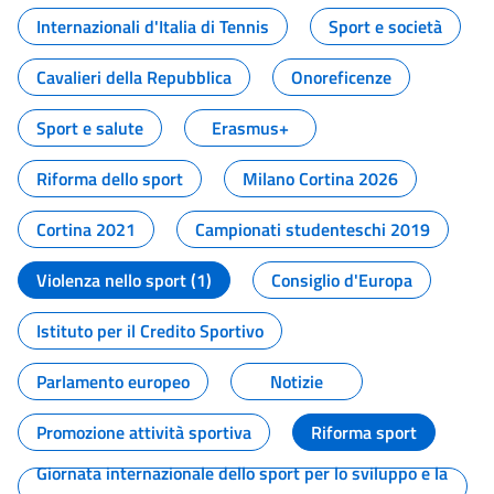
Internazionali d'Italia di Tennis
Sport e società
Cavalieri della Repubblica
Onoreficenze
Sport e salute
Erasmus+
Riforma dello sport
Milano Cortina 2026
Cortina 2021
Campionati studenteschi 2019
Violenza nello sport (1)
Consiglio d'Europa
Istituto per il Credito Sportivo
Parlamento europeo
Notizie
Promozione attività sportiva
Riforma sport
Giornata internazionale dello sport per lo sviluppo e la