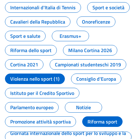
Internazionali d'Italia di Tennis
Sport e società
Cavalieri della Repubblica
Onoreficenze
Sport e salute
Erasmus+
Riforma dello sport
Milano Cortina 2026
Cortina 2021
Campionati studenteschi 2019
Violenza nello sport (1)
Consiglio d'Europa
Istituto per il Credito Sportivo
Parlamento europeo
Notizie
Promozione attività sportiva
Riforma sport
Giornata internazionale dello sport per lo sviluppo e la