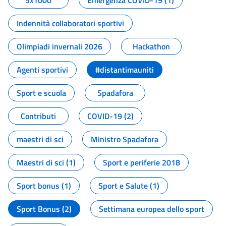
5x1000
Emergenza COVID-19 (1)
Indennità collaboratori sportivi
Olimpiadi invernali 2026
Hackathon
Agenti sportivi
#distantimauniti
Sport e scuola
Spadafora
Contributi
COVID-19 (2)
maestri di sci
Ministro Spadafora
Maestri di sci (1)
Sport e periferie 2018
Sport bonus (1)
Sport e Salute (1)
Sport Bonus (2)
Settimana europea dello sport