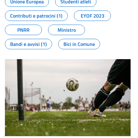
Unione Europea
Studenti atleti
Contributi e patrocini (1)
EYOF 2023
PNRR
Ministro
Bandi e avvisi (1)
Bici in Comune