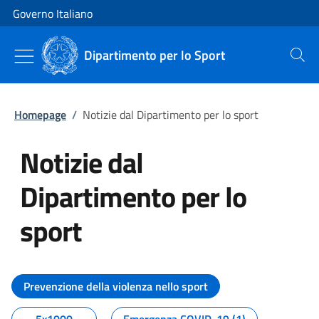
Vai al contenuto
Vai alla navigazione del sito
Governo Italiano
Dipartimento per lo Sport
Cerca
Homepage
/
Notizie dal Dipartimento per lo sport
Notizie dal
Dipartimento per lo
sport
Tutti i contenuti della pagina No
Prevenzione della violenza nello sport