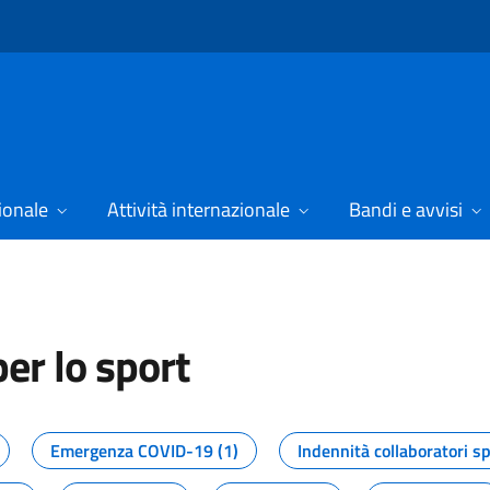
ionale
Attività internazionale
Bandi e avvisi
er lo sport
tizie dal Dipartimento per lo spor
Emergenza COVID-19 (1)
Indennità collaboratori sp