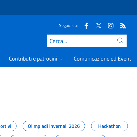
Seguici su:
Cerca
Contributi e patrocini
Comunicazione ed Eventi
t
ortivi
Olimpiadi invernali 2026
Hackathon