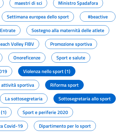
maestri di sci
Ministro Spadafora
Settimana europea dello sport
#beactive
 Entrate
Sostegno alla maternità delle atlete
Beach Volley FIBV
Promozione sportiva
Onoreficenze
Sport e salute
2019
Violenza nello sport (1)
attività sportiva
Riforma sport
La sottosegretaria
Sottosegretaria allo sport
 (1)
Sport e periferie 2020
a Covid-19
Dipartimento per lo sport