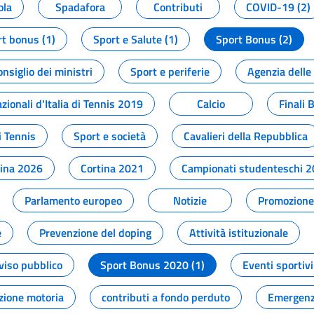
ola
Spadafora
Contributi
COVID-19 (2)
t bonus (1)
Sport e Salute (1)
Sport Bonus (2)
onsiglio dei ministri
Sport e periferie
Agenzia delle
zionali d'Italia di Tennis 2019
Calcio
Finali 
i Tennis
Sport e società
Cavalieri della Repubblica
tina 2026
Cortina 2021
Campionati studenteschi 
Parlamento europeo
Notizie
Promozione 
e
Prevenzione del doping
Attività istituzionale
viso pubblico
Sport Bonus 2020 (1)
Eventi sportivi
zione motoria
contributi a fondo perduto
Emergenz