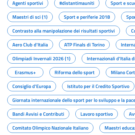
Agenti sportivi
#distantimauniti
Sport e scu
Maestri di sci (1)
Sport e periferie 2018
Spor
Contrasto alla manipolazione dei risultati sportivi
C
Aero Club d'Italia
ATP Finals di Torino
Interna
Olimpiadi Invernali 2026 (1)
Internazionali d'Italia d
Erasmus+
Riforma dello sport
Milano Cor
Consiglio d'Europa
Istituto per il Credito Sportivo
Giornata internazionale dello sport per lo sviluppo e la pac
Bandi Avvisi e Contributi
Lavoro sportivo
Av
Comitato Olimpico Nazionale Italiano
Maestri educa