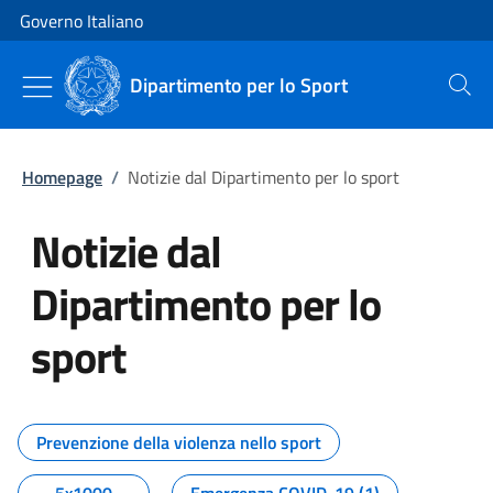
Vai al contenuto
Vai alla navigazione del sito
Governo Italiano
Dipartimento per lo Sport
Cerca
Homepage
/
Notizie dal Dipartimento per lo sport
Notizie dal
Dipartimento per lo
sport
Tutti i contenuti della pagina No
Prevenzione della violenza nello sport