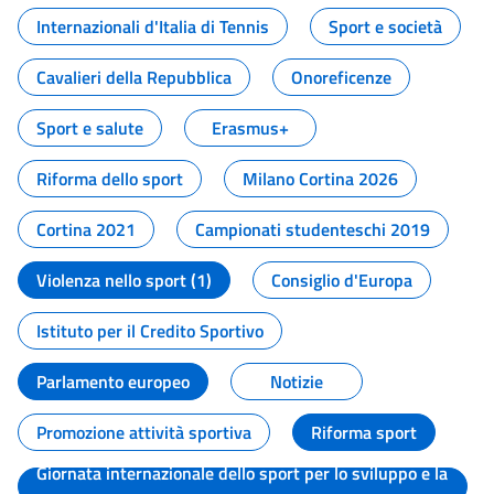
Internazionali d'Italia di Tennis
Sport e società
Cavalieri della Repubblica
Onoreficenze
Sport e salute
Erasmus+
Riforma dello sport
Milano Cortina 2026
Cortina 2021
Campionati studenteschi 2019
Violenza nello sport (1)
Consiglio d'Europa
Istituto per il Credito Sportivo
Parlamento europeo
Notizie
Promozione attività sportiva
Riforma sport
Giornata internazionale dello sport per lo sviluppo e la