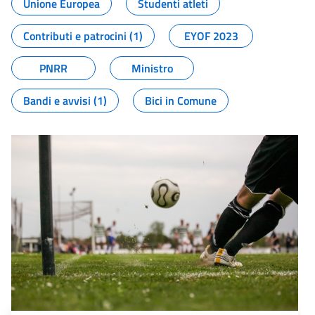
Unione Europea
Studenti atleti
Contributi e patrocini (1)
EYOF 2023
PNRR
Ministro
Bandi e avvisi (1)
Bici in Comune