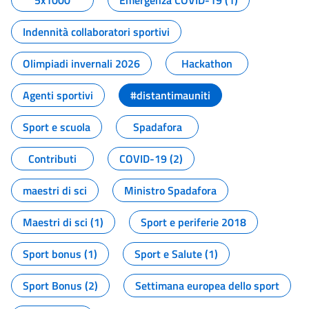
5x1000
Emergenza COVID-19 (1)
Indennità collaboratori sportivi
Olimpiadi invernali 2026
Hackathon
Agenti sportivi
#distantimauniti
Sport e scuola
Spadafora
Contributi
COVID-19 (2)
maestri di sci
Ministro Spadafora
Maestri di sci (1)
Sport e periferie 2018
Sport bonus (1)
Sport e Salute (1)
Sport Bonus (2)
Settimana europea dello sport