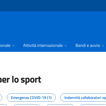
ionale
Attività internazionale
Bandi e avvisi
er lo sport
tizie dal Dipartimento per lo spor
Emergenza COVID-19 (1)
Indennità collaboratori sp