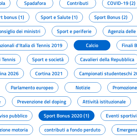
ola
Spadafora
Contributi
COVID-19 (2)
t bonus (1)
Sport e Salute (1)
Sport Bonus (2)
onsiglio dei ministri
Sport e periferie
Agenzia delle
zionali d'Italia di Tennis 2019
Calcio
Finali 
i Tennis
Sport e società
Cavalieri della Repubblica
tina 2026
Cortina 2021
Campionati studenteschi 
Parlamento europeo
Notizie
Promozione 
e
Prevenzione del doping
Attività istituzionale
viso pubblico
Sport Bonus 2020 (1)
Eventi sportivi
zione motoria
contributi a fondo perduto
Emergenz