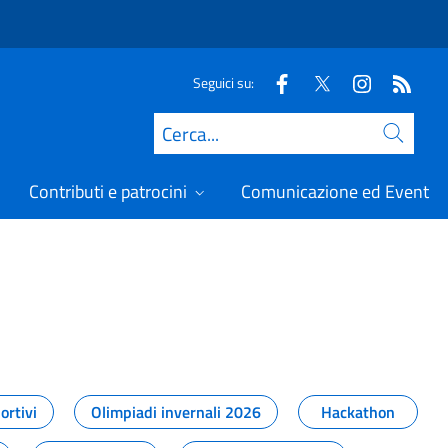
Seguici su:
Cerca
Contributi e patrocini
Comunicazione ed Eventi
t
ortivi
Olimpiadi invernali 2026
Hackathon