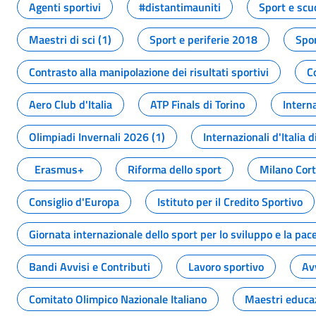
Agenti sportivi
#distantimauniti
Sport e scu
Maestri di sci (1)
Sport e periferie 2018
Spor
Contrasto alla manipolazione dei risultati sportivi
C
Aero Club d'Italia
ATP Finals di Torino
Interna
Olimpiadi Invernali 2026 (1)
Internazionali d'Italia d
Erasmus+
Riforma dello sport
Milano Cor
Consiglio d'Europa
Istituto per il Credito Sportivo
Giornata internazionale dello sport per lo sviluppo e la pac
Bandi Avvisi e Contributi
Lavoro sportivo
Av
Comitato Olimpico Nazionale Italiano
Maestri educa