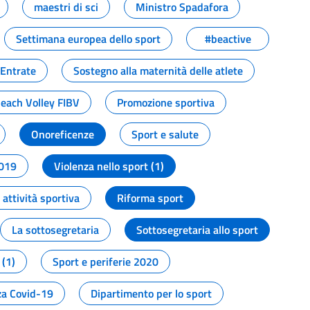
maestri di sci
Ministro Spadafora
Settimana europea dello sport
#beactive
 Entrate
Sostegno alla maternità delle atlete
Beach Volley FIBV
Promozione sportiva
Onoreficenze
Sport e salute
2019
Violenza nello sport (1)
attività sportiva
Riforma sport
La sottosegretaria
Sottosegretaria allo sport
 (1)
Sport e periferie 2020
a Covid-19
Dipartimento per lo sport