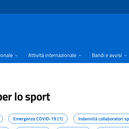
ionale
Attività internazionale
Bandi e avvisi
er lo sport
tizie dal Dipartimento per lo spor
Emergenza COVID-19 (1)
Indennità collaboratori sp