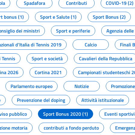
ola
Spadafora
Contributi
COVID-19 (2)
t bonus (1)
Sport e Salute (1)
Sport Bonus (2)
onsiglio dei ministri
Sport e periferie
Agenzia delle
zionali d'Italia di Tennis 2019
Calcio
Finali 
i Tennis
Sport e società
Cavalieri della Repubblica
tina 2026
Cortina 2021
Campionati studenteschi 
Parlamento europeo
Notizie
Promozione 
e
Prevenzione del doping
Attività istituzionale
viso pubblico
Sport Bonus 2020 (1)
Eventi sportivi
zione motoria
contributi a fondo perduto
Emergenz