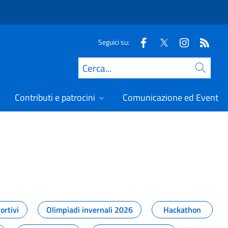
Seguici su:
Cerca
Contributi e patrocini
Comunicazione ed Eventi
t
ortivi
Olimpiadi invernali 2026
Hackathon