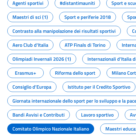
Agenti sportivi
#distantimauniti
Sport e scu
Maestri di sci (1)
Sport e periferie 2018
Spor
Contrasto alla manipolazione dei risultati sportivi
C
Aero Club d'Italia
ATP Finals di Torino
Interna
Olimpiadi Invernali 2026 (1)
Internazionali d'Italia d
Erasmus+
Riforma dello sport
Milano Cor
Consiglio d'Europa
Istituto per il Credito Sportivo
Giornata internazionale dello sport per lo sviluppo e la pac
Bandi Avvisi e Contributi
Lavoro sportivo
Av
Comitato Olimpico Nazionale Italiano
Maestri educa