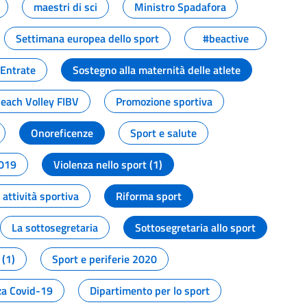
maestri di sci
Ministro Spadafora
Settimana europea dello sport
#beactive
 Entrate
Sostegno alla maternità delle atlete
Beach Volley FIBV
Promozione sportiva
Onoreficenze
Sport e salute
2019
Violenza nello sport (1)
attività sportiva
Riforma sport
La sottosegretaria
Sottosegretaria allo sport
 (1)
Sport e periferie 2020
a Covid-19
Dipartimento per lo sport