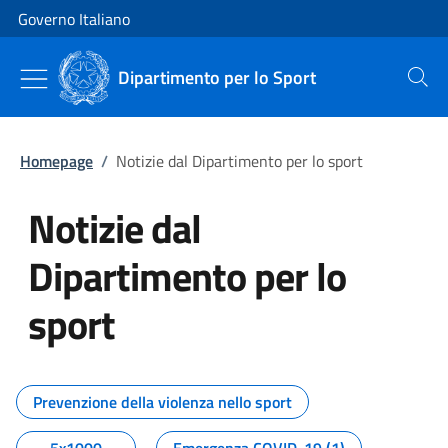
Vai al contenuto
Vai alla navigazione del sito
Governo Italiano
Dipartimento per lo Sport
Cerca
Homepage
/
Notizie dal Dipartimento per lo sport
Notizie dal
Dipartimento per lo
sport
Tutti i contenuti della pagina No
Prevenzione della violenza nello sport