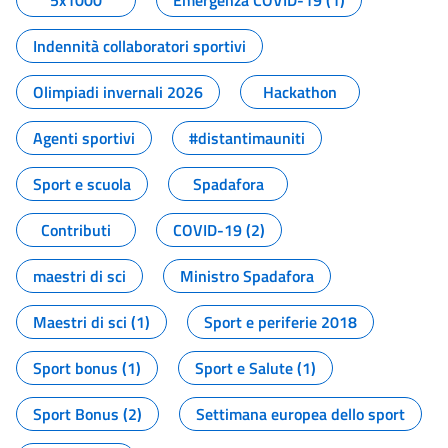
5x1000
Emergenza COVID-19 (1)
Indennità collaboratori sportivi
Olimpiadi invernali 2026
Hackathon
Agenti sportivi
#distantimauniti
Sport e scuola
Spadafora
Contributi
COVID-19 (2)
maestri di sci
Ministro Spadafora
Maestri di sci (1)
Sport e periferie 2018
Sport bonus (1)
Sport e Salute (1)
Sport Bonus (2)
Settimana europea dello sport