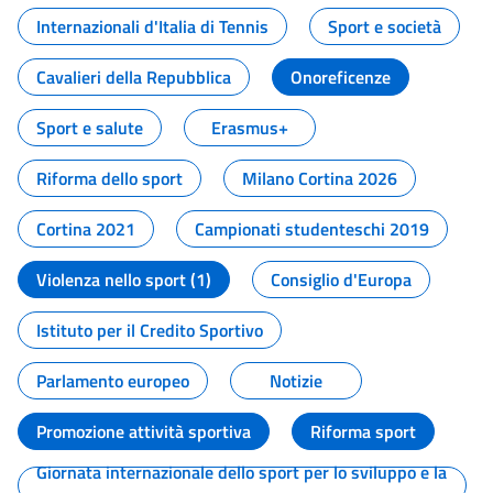
Internazionali d'Italia di Tennis
Sport e società
Cavalieri della Repubblica
Onoreficenze
Sport e salute
Erasmus+
Riforma dello sport
Milano Cortina 2026
Cortina 2021
Campionati studenteschi 2019
Violenza nello sport (1)
Consiglio d'Europa
Istituto per il Credito Sportivo
Parlamento europeo
Notizie
Promozione attività sportiva
Riforma sport
Giornata internazionale dello sport per lo sviluppo e la