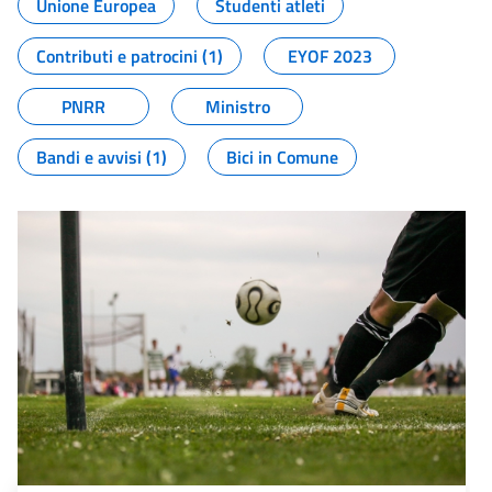
Unione Europea
Studenti atleti
Contributi e patrocini (1)
EYOF 2023
PNRR
Ministro
Bandi e avvisi (1)
Bici in Comune