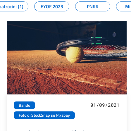
patrocini (1)
EYOF 2023
PNRR
Mi
01/09/2021
Bando
Foto di StockSnap su Pixabay