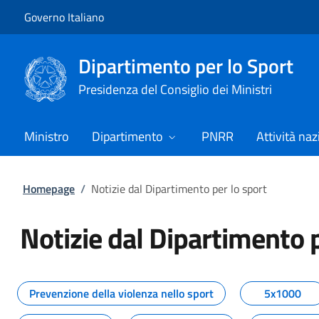
Vai al contenuto
Vai alla navigazione del sito
Governo Italiano
Dipartimento per lo Sport
Presidenza del Consiglio dei Ministri
Ministro
Dipartimento
PNRR
Attività naz
Homepage
/
Notizie dal Dipartimento per lo sport
Notizie dal Dipartimento p
Tutti i contenuti della pagina No
Prevenzione della violenza nello sport
5x1000