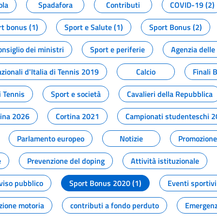
ola
Spadafora
Contributi
COVID-19 (2)
t bonus (1)
Sport e Salute (1)
Sport Bonus (2)
onsiglio dei ministri
Sport e periferie
Agenzia delle
zionali d'Italia di Tennis 2019
Calcio
Finali 
i Tennis
Sport e società
Cavalieri della Repubblica
tina 2026
Cortina 2021
Campionati studenteschi 
Parlamento europeo
Notizie
Promozione 
e
Prevenzione del doping
Attività istituzionale
viso pubblico
Sport Bonus 2020 (1)
Eventi sportivi
zione motoria
contributi a fondo perduto
Emergenz