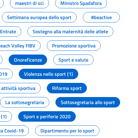
maestri di sci
Ministro Spadafora
Settimana europea dello sport
#beactive
 Entrate
Sostegno alla maternità delle atlete
Beach Volley FIBV
Promozione sportiva
Onoreficenze
Sport e salute
2019
Violenza nello sport (1)
attività sportiva
Riforma sport
La sottosegretaria
Sottosegretaria allo sport
 (1)
Sport e periferie 2020
a Covid-19
Dipartimento per lo sport