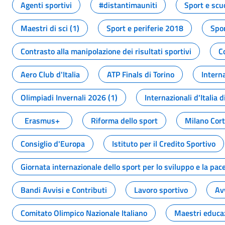
Agenti sportivi
#distantimauniti
Sport e scu
Maestri di sci (1)
Sport e periferie 2018
Spor
Contrasto alla manipolazione dei risultati sportivi
C
Aero Club d'Italia
ATP Finals di Torino
Interna
Olimpiadi Invernali 2026 (1)
Internazionali d'Italia d
Erasmus+
Riforma dello sport
Milano Cor
Consiglio d'Europa
Istituto per il Credito Sportivo
Giornata internazionale dello sport per lo sviluppo e la pac
Bandi Avvisi e Contributi
Lavoro sportivo
Av
Comitato Olimpico Nazionale Italiano
Maestri educa