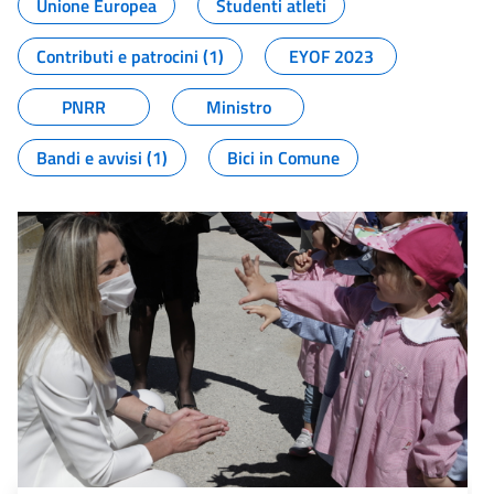
Unione Europea
Studenti atleti
Contributi e patrocini (1)
EYOF 2023
PNRR
Ministro
Bandi e avvisi (1)
Bici in Comune