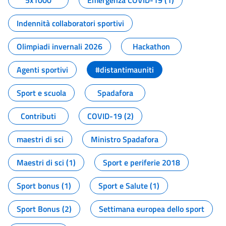
5x1000
Emergenza COVID-19 (1)
Indennità collaboratori sportivi
Olimpiadi invernali 2026
Hackathon
Agenti sportivi
#distantimauniti
Sport e scuola
Spadafora
Contributi
COVID-19 (2)
maestri di sci
Ministro Spadafora
Maestri di sci (1)
Sport e periferie 2018
Sport bonus (1)
Sport e Salute (1)
Sport Bonus (2)
Settimana europea dello sport