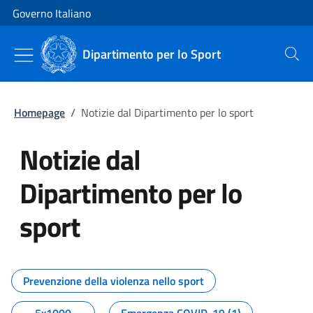
Vai al contenuto
Vai alla navigazione del sito
Governo Italiano
Dipartimento per lo Sport
Cerca
Homepage
/
Notizie dal Dipartimento per lo sport
Notizie dal
Dipartimento per lo
sport
Tutti i contenuti della pagina No
Prevenzione della violenza nello sport