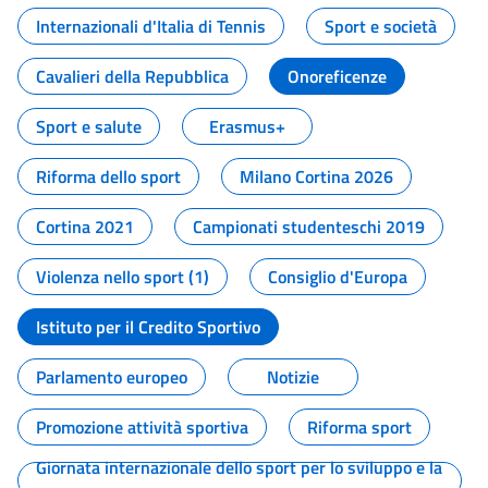
Internazionali d'Italia di Tennis
Sport e società
Cavalieri della Repubblica
Onoreficenze
Sport e salute
Erasmus+
Riforma dello sport
Milano Cortina 2026
Cortina 2021
Campionati studenteschi 2019
Violenza nello sport (1)
Consiglio d'Europa
Istituto per il Credito Sportivo
Parlamento europeo
Notizie
Promozione attività sportiva
Riforma sport
Giornata internazionale dello sport per lo sviluppo e la