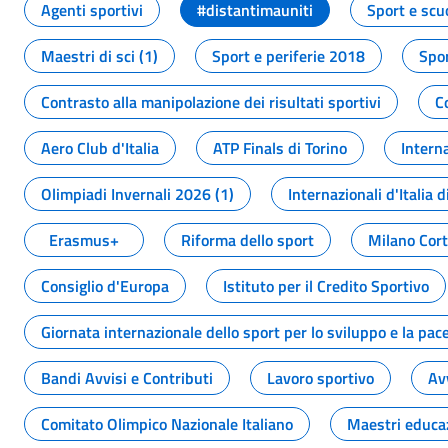
Agenti sportivi
#distantimauniti
Sport e scu
Maestri di sci (1)
Sport e periferie 2018
Spor
Contrasto alla manipolazione dei risultati sportivi
C
Aero Club d'Italia
ATP Finals di Torino
Interna
Olimpiadi Invernali 2026 (1)
Internazionali d'Italia d
Erasmus+
Riforma dello sport
Milano Cor
Consiglio d'Europa
Istituto per il Credito Sportivo
Giornata internazionale dello sport per lo sviluppo e la pac
Bandi Avvisi e Contributi
Lavoro sportivo
Av
Comitato Olimpico Nazionale Italiano
Maestri educa