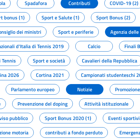
ola
Spadafora
Contributi
COVID-19 (2)
t bonus (1)
Sport e Salute (1)
Sport Bonus (2)
onsiglio dei ministri
Sport e periferie
Agenzia delle
zionali d'Italia di Tennis 2019
Calcio
Finali 
i Tennis
Sport e società
Cavalieri della Repubblica
tina 2026
Cortina 2021
Campionati studenteschi 
Parlamento europeo
Notizie
Promozione 
e
Prevenzione del doping
Attività istituzionale
viso pubblico
Sport Bonus 2020 (1)
Eventi sportivi
zione motoria
contributi a fondo perduto
Emergenz