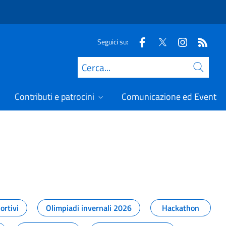
Seguici su:
Cerca
Contributi e patrocini
Comunicazione ed Eventi
t
ortivi
Olimpiadi invernali 2026
Hackathon