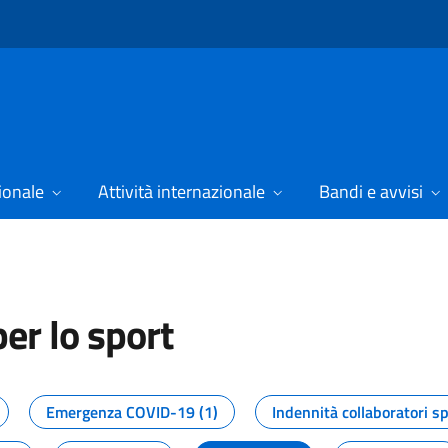
ionale
Attività internazionale
Bandi e avvisi
er lo sport
tizie dal Dipartimento per lo spor
Emergenza COVID-19 (1)
Indennità collaboratori sp