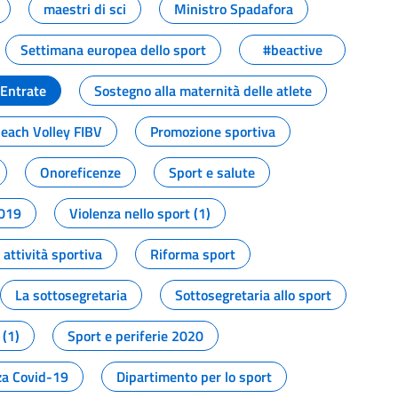
maestri di sci
Ministro Spadafora
Settimana europea dello sport
#beactive
 Entrate
Sostegno alla maternità delle atlete
Beach Volley FIBV
Promozione sportiva
Onoreficenze
Sport e salute
2019
Violenza nello sport (1)
attività sportiva
Riforma sport
La sottosegretaria
Sottosegretaria allo sport
 (1)
Sport e periferie 2020
a Covid-19
Dipartimento per lo sport