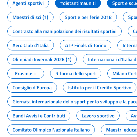
Agenti sportivi
#distantimauniti
Sport e scu
Maestri di sci (1)
Sport e periferie 2018
Spor
Contrasto alla manipolazione dei risultati sportivi
C
Aero Club d'Italia
ATP Finals di Torino
Interna
Olimpiadi Invernali 2026 (1)
Internazionali d'Italia d
Erasmus+
Riforma dello sport
Milano Cor
Consiglio d'Europa
Istituto per il Credito Sportivo
Giornata internazionale dello sport per lo sviluppo e la pac
Bandi Avvisi e Contributi
Lavoro sportivo
Av
Comitato Olimpico Nazionale Italiano
Maestri educa