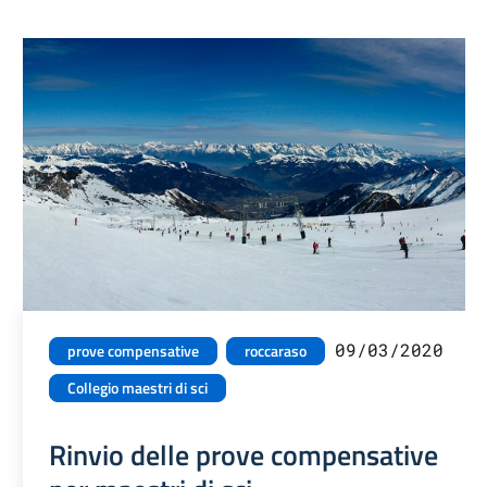
09/03/2020
prove compensative
roccaraso
Collegio maestri di sci
Rinvio delle prove compensative