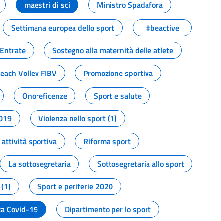
maestri di sci
Ministro Spadafora
Settimana europea dello sport
#beactive
 Entrate
Sostegno alla maternità delle atlete
Beach Volley FIBV
Promozione sportiva
Onoreficenze
Sport e salute
2019
Violenza nello sport (1)
attività sportiva
Riforma sport
La sottosegretaria
Sottosegretaria allo sport
 (1)
Sport e periferie 2020
a Covid-19
Dipartimento per lo sport