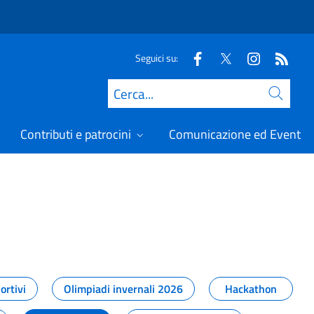
Seguici su:
Cerca
Contributi e patrocini
Comunicazione ed Eventi
t
ortivi
Olimpiadi invernali 2026
Hackathon