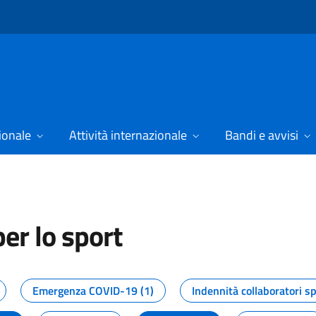
ionale
Attività internazionale
Bandi e avvisi
er lo sport
tizie dal Dipartimento per lo spor
Emergenza COVID-19 (1)
Indennità collaboratori sp