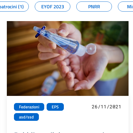
patrocini (1)
EYOF 2023
PNRR
Mi
26/11/2021
Federazioni
EPS
asd/ssd