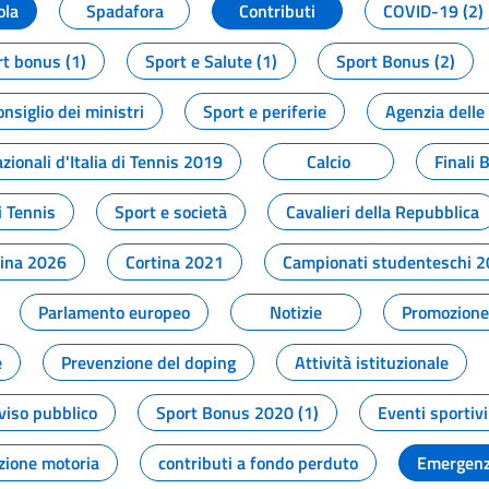
ola
Spadafora
Contributi
COVID-19 (2)
t bonus (1)
Sport e Salute (1)
Sport Bonus (2)
onsiglio dei ministri
Sport e periferie
Agenzia delle
zionali d'Italia di Tennis 2019
Calcio
Finali 
i Tennis
Sport e società
Cavalieri della Repubblica
tina 2026
Cortina 2021
Campionati studenteschi 
Parlamento europeo
Notizie
Promozione 
e
Prevenzione del doping
Attività istituzionale
viso pubblico
Sport Bonus 2020 (1)
Eventi sportivi
zione motoria
contributi a fondo perduto
Emergenz