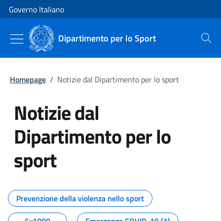
Vai al contenuto
Vai alla navigazione del sito
Governo Italiano
Dipartimento per lo Sport
Cerca
Homepage
/
Notizie dal Dipartimento per lo sport
Notizie dal
Dipartimento per lo
sport
Tutti i contenuti della pagina No
Prevenzione della violenza nello sport