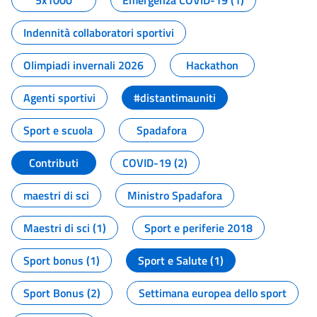
5x1000
Emergenza COVID-19 (1)
Indennità collaboratori sportivi
Olimpiadi invernali 2026
Hackathon
Agenti sportivi
#distantimauniti
Sport e scuola
Spadafora
Contributi
COVID-19 (2)
maestri di sci
Ministro Spadafora
Maestri di sci (1)
Sport e periferie 2018
Sport bonus (1)
Sport e Salute (1)
Sport Bonus (2)
Settimana europea dello sport