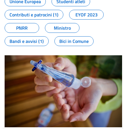
Unione Europea
Studenti atleti
Contributi e patrocini (1)
EYOF 2023
PNRR
Ministro
Bandi e avvisi (1)
Bici in Comune