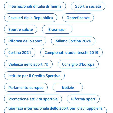
Internazionali d'Italia di Tennis
Sport e società
Cavalieri della Repubblica
Onoreficenze
Sport e salute
Erasmus+
Riforma dello sport
Milano Cortina 2026
Cortina 2021
Campionati studenteschi 2019
Violenza nello sport (1)
Consiglio d'Europa
Istituto per il Credito Sportivo
Parlamento europeo
Notizie
Promozione attività sportiva
Riforma sport
Giornata internazionale dello sport per lo sviluppo e la