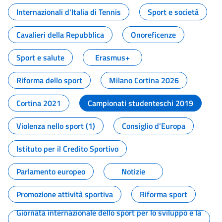
Internazionali d'Italia di Tennis
Sport e società
Cavalieri della Repubblica
Onoreficenze
Sport e salute
Erasmus+
Riforma dello sport
Milano Cortina 2026
Cortina 2021
Campionati studenteschi 2019
Violenza nello sport (1)
Consiglio d'Europa
Istituto per il Credito Sportivo
Parlamento europeo
Notizie
Promozione attività sportiva
Riforma sport
Giornata internazionale dello sport per lo sviluppo e la