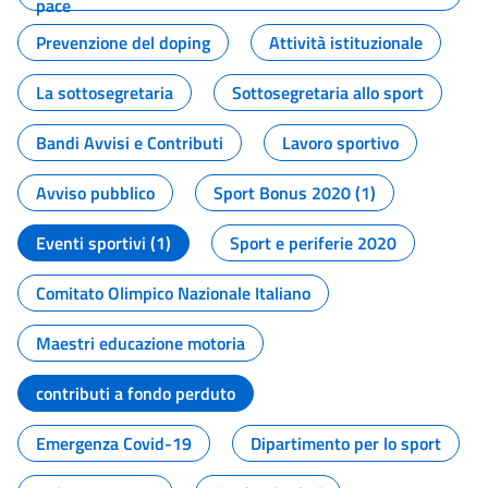
pace
Prevenzione del doping
Attività istituzionale
La sottosegretaria
Sottosegretaria allo sport
Bandi Avvisi e Contributi
Lavoro sportivo
Avviso pubblico
Sport Bonus 2020 (1)
Eventi sportivi (1)
Sport e periferie 2020
Comitato Olimpico Nazionale Italiano
Maestri educazione motoria
contributi a fondo perduto
Emergenza Covid-19
Dipartimento per lo sport