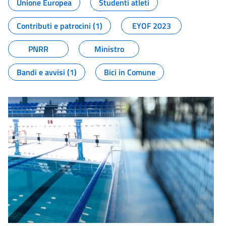
Unione Europea
Studenti atleti
Contributi e patrocini (1)
EYOF 2023
PNRR
Ministro
Bandi e avvisi (1)
Bici in Comune