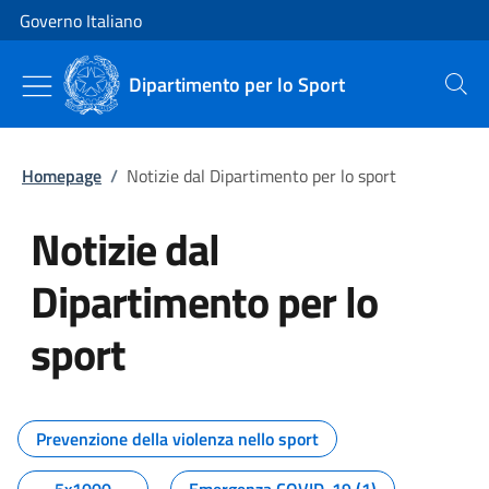
Vai al contenuto
Vai alla navigazione del sito
Governo Italiano
Dipartimento per lo Sport
Cerca
Homepage
/
Notizie dal Dipartimento per lo sport
Notizie dal
Dipartimento per lo
sport
Tutti i contenuti della pagina No
Prevenzione della violenza nello sport