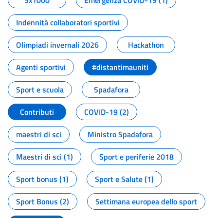
5x1000
Emergenza COVID-19 (1)
Indennità collaboratori sportivi
Olimpiadi invernali 2026
Hackathon
Agenti sportivi
#distantimauniti
Sport e scuola
Spadafora
Contributi
COVID-19 (2)
maestri di sci
Ministro Spadafora
Maestri di sci (1)
Sport e periferie 2018
Sport bonus (1)
Sport e Salute (1)
Sport Bonus (2)
Settimana europea dello sport