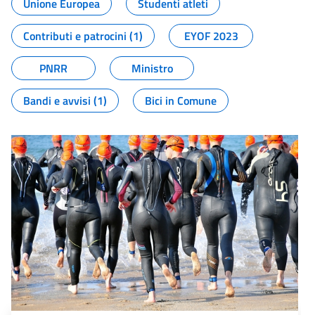
Unione Europea
Studenti atleti
Contributi e patrocini (1)
EYOF 2023
PNRR
Ministro
Bandi e avvisi (1)
Bici in Comune