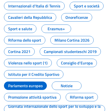
Internazionali d'Italia di Tennis
Sport e società
Cavalieri della Repubblica
Onoreficenze
Sport e salute
Erasmus+
Riforma dello sport
Milano Cortina 2026
Cortina 2021
Campionati studenteschi 2019
Violenza nello sport (1)
Consiglio d'Europa
Istituto per il Credito Sportivo
Parlamento europeo
Notizie
Promozione attività sportiva
Riforma sport
Giornata internazionale dello sport per lo sviluppo e la