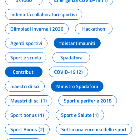
5x1000
Emergenza COVID-19 (1)
Indennità collaboratori sportivi
Olimpiadi invernali 2026
Hackathon
Agenti sportivi
#distantimauniti
Sport e scuola
Spadafora
Contributi
COVID-19 (2)
maestri di sci
Ministro Spadafora
Maestri di sci (1)
Sport e periferie 2018
Sport bonus (1)
Sport e Salute (1)
Sport Bonus (2)
Settimana europea dello sport