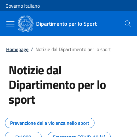
Vai al contenuto
Vai alla navigazione del sito
Governo Italiano
Dipartimento per lo Sport
Cerca
Homepage
/
Notizie dal Dipartimento per lo sport
Notizie dal
Dipartimento per lo
sport
Tutti i contenuti della pagina No
Prevenzione della violenza nello sport