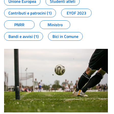
Unione Europea
Studenti atleti
Contributi e patrocini (1)
EYOF 2023
PNRR
Ministro
Bandi e avvisi (1)
Bici in Comune