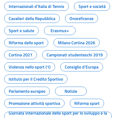
Internazionali d'Italia di Tennis
Sport e società
Cavalieri della Repubblica
Onoreficenze
Sport e salute
Erasmus+
Riforma dello sport
Milano Cortina 2026
Cortina 2021
Campionati studenteschi 2019
Violenza nello sport (1)
Consiglio d'Europa
Istituto per il Credito Sportivo
Parlamento europeo
Notizie
Promozione attività sportiva
Riforma sport
Giornata internazionale dello sport per lo sviluppo e la