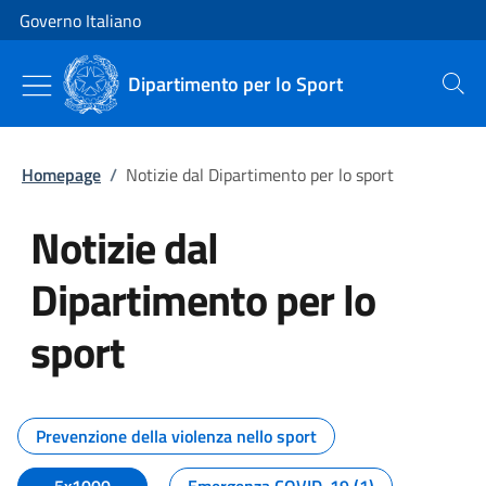
Vai al contenuto
Vai alla navigazione del sito
Governo Italiano
Dipartimento per lo Sport
Cerca
Homepage
/
Notizie dal Dipartimento per lo sport
Notizie dal
Dipartimento per lo
sport
Tutti i contenuti della pagina No
Prevenzione della violenza nello sport