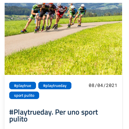
08/04/2021
#playtrue
#playtrueday
sport pulito
#Playtrueday. Per uno sport
pulito