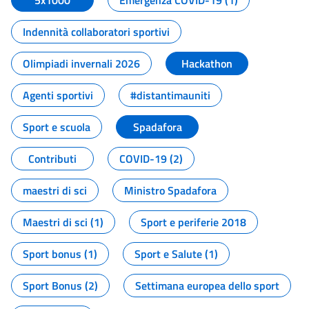
5x1000
Emergenza COVID-19 (1)
Indennità collaboratori sportivi
Olimpiadi invernali 2026
Hackathon
Agenti sportivi
#distantimauniti
Sport e scuola
Spadafora
Contributi
COVID-19 (2)
maestri di sci
Ministro Spadafora
Maestri di sci (1)
Sport e periferie 2018
Sport bonus (1)
Sport e Salute (1)
Sport Bonus (2)
Settimana europea dello sport