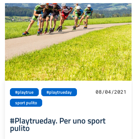
08/04/2021
#playtrue
#playtrueday
sport pulito
#Playtrueday. Per uno sport
pulito