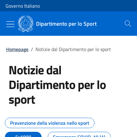
Vai al contenuto
Vai alla navigazione del sito
Governo Italiano
Dipartimento per lo Sport
Cerca
Homepage
/
Notizie dal Dipartimento per lo sport
Notizie dal
Dipartimento per lo
sport
Tutti i contenuti della pagina No
Prevenzione della violenza nello sport