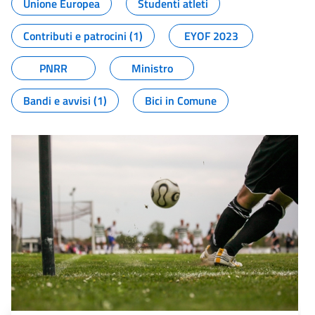
Unione Europea
Studenti atleti
Contributi e patrocini (1)
EYOF 2023
PNRR
Ministro
Bandi e avvisi (1)
Bici in Comune