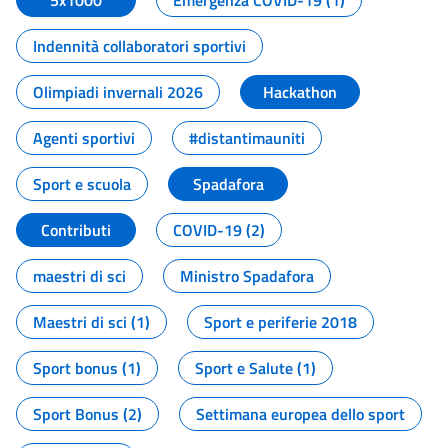
5x1000
Emergenza COVID-19 (1)
Indennità collaboratori sportivi
Olimpiadi invernali 2026
Hackathon
Agenti sportivi
#distantimauniti
Sport e scuola
Spadafora
Contributi
COVID-19 (2)
maestri di sci
Ministro Spadafora
Maestri di sci (1)
Sport e periferie 2018
Sport bonus (1)
Sport e Salute (1)
Sport Bonus (2)
Settimana europea dello sport