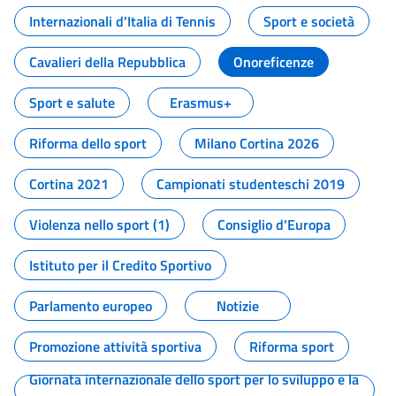
Internazionali d'Italia di Tennis
Sport e società
Cavalieri della Repubblica
Onoreficenze
Sport e salute
Erasmus+
Riforma dello sport
Milano Cortina 2026
Cortina 2021
Campionati studenteschi 2019
Violenza nello sport (1)
Consiglio d'Europa
Istituto per il Credito Sportivo
Parlamento europeo
Notizie
Promozione attività sportiva
Riforma sport
Giornata internazionale dello sport per lo sviluppo e la