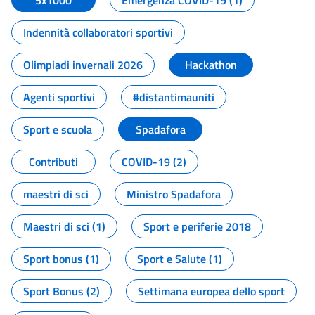
5x1000
Emergenza COVID-19 (1)
Indennità collaboratori sportivi
Olimpiadi invernali 2026
Hackathon
Agenti sportivi
#distantimauniti
Sport e scuola
Spadafora
Contributi
COVID-19 (2)
maestri di sci
Ministro Spadafora
Maestri di sci (1)
Sport e periferie 2018
Sport bonus (1)
Sport e Salute (1)
Sport Bonus (2)
Settimana europea dello sport