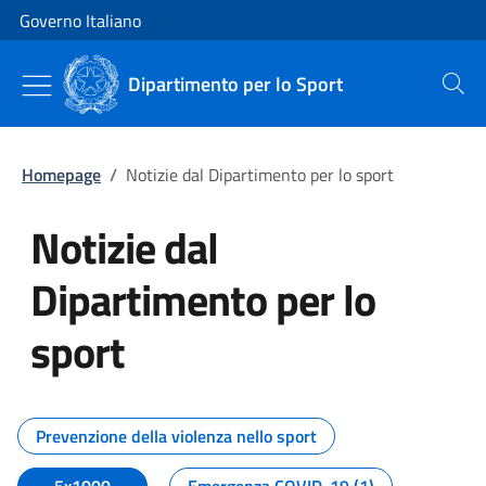
Vai al contenuto
Vai alla navigazione del sito
Governo Italiano
Dipartimento per lo Sport
Cerca
Homepage
/
Notizie dal Dipartimento per lo sport
Notizie dal
Dipartimento per lo
sport
Tutti i contenuti della pagina No
Prevenzione della violenza nello sport