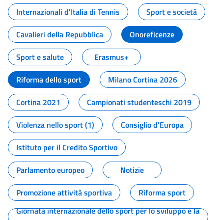
Internazionali d'Italia di Tennis
Sport e società
Cavalieri della Repubblica
Onoreficenze
Sport e salute
Erasmus+
Riforma dello sport
Milano Cortina 2026
Cortina 2021
Campionati studenteschi 2019
Violenza nello sport (1)
Consiglio d'Europa
Istituto per il Credito Sportivo
Parlamento europeo
Notizie
Promozione attività sportiva
Riforma sport
Giornata internazionale dello sport per lo sviluppo e la