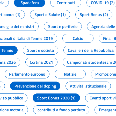
ola
Spadafora
Contributi
COVID-19 (2)
t bonus (1)
Sport e Salute (1)
Sport Bonus (2)
onsiglio dei ministri
Sport e periferie
Agenzia delle
zionali d'Italia di Tennis 2019
Calcio
Finali 
i Tennis
Sport e società
Cavalieri della Repubblica
tina 2026
Cortina 2021
Campionati studenteschi 
Parlamento europeo
Notizie
Promozione 
e
Prevenzione del doping
Attività istituzionale
viso pubblico
Sport Bonus 2020 (1)
Eventi sportivi
zione motoria
contributi a fondo perduto
Emergenz