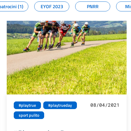
patrocini (1)
EYOF 2023
PNRR
Mi
08/04/2021
#playtrue
#playtrueday
sport pulito