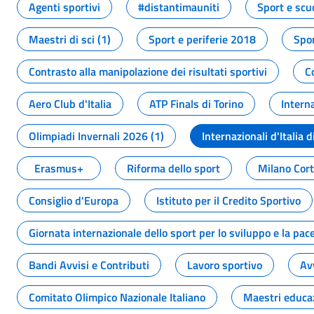
Agenti sportivi
#distantimauniti
Sport e scu
Maestri di sci (1)
Sport e periferie 2018
Spor
Contrasto alla manipolazione dei risultati sportivi
C
Aero Club d'Italia
ATP Finals di Torino
Interna
Olimpiadi Invernali 2026 (1)
Internazionali d'Italia d
Erasmus+
Riforma dello sport
Milano Cor
Consiglio d'Europa
Istituto per il Credito Sportivo
Giornata internazionale dello sport per lo sviluppo e la pac
Bandi Avvisi e Contributi
Lavoro sportivo
Av
Comitato Olimpico Nazionale Italiano
Maestri educa