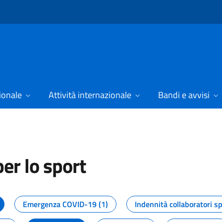
ionale
Attività internazionale
Bandi e avvisi
er lo sport
tizie dal Dipartimento per lo spor
Emergenza COVID-19 (1)
Indennità collaboratori sp