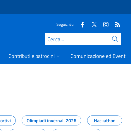
Seguici su:
Cerca
Contributi e patrocini
Comunicazione ed Eventi
t
ortivi
Olimpiadi invernali 2026
Hackathon