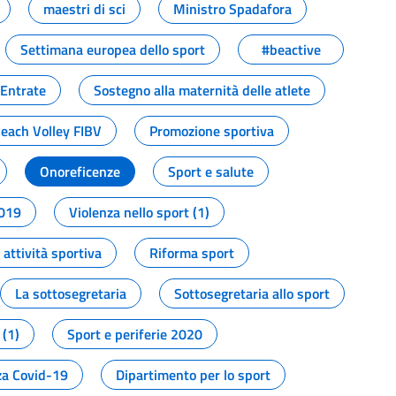
maestri di sci
Ministro Spadafora
Settimana europea dello sport
#beactive
 Entrate
Sostegno alla maternità delle atlete
Beach Volley FIBV
Promozione sportiva
Onoreficenze
Sport e salute
2019
Violenza nello sport (1)
attività sportiva
Riforma sport
La sottosegretaria
Sottosegretaria allo sport
 (1)
Sport e periferie 2020
a Covid-19
Dipartimento per lo sport