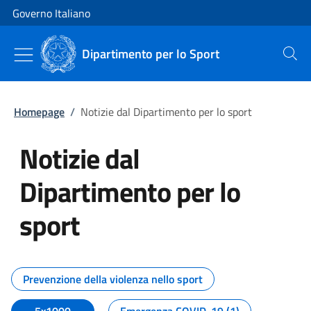
Vai al contenuto
Vai alla navigazione del sito
Governo Italiano
Dipartimento per lo Sport
Cerca
Homepage
/
Notizie dal Dipartimento per lo sport
Notizie dal
Dipartimento per lo
sport
Tutti i contenuti della pagina No
Prevenzione della violenza nello sport