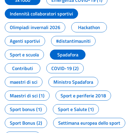
5x1000
Emergenza COVID-19 (1)
Indennità collaboratori sportivi
Olimpiadi invernali 2026
Hackathon
Agenti sportivi
#distantimauniti
Sport e scuola
Spadafora
Contributi
COVID-19 (2)
maestri di sci
Ministro Spadafora
Maestri di sci (1)
Sport e periferie 2018
Sport bonus (1)
Sport e Salute (1)
Sport Bonus (2)
Settimana europea dello sport