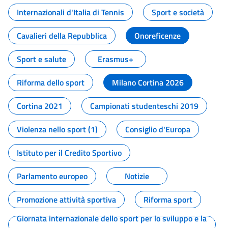
Internazionali d'Italia di Tennis
Sport e società
Cavalieri della Repubblica
Onoreficenze
Sport e salute
Erasmus+
Riforma dello sport
Milano Cortina 2026
Cortina 2021
Campionati studenteschi 2019
Violenza nello sport (1)
Consiglio d'Europa
Istituto per il Credito Sportivo
Parlamento europeo
Notizie
Promozione attività sportiva
Riforma sport
Giornata internazionale dello sport per lo sviluppo e la