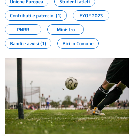
Unione Europea
Studenti atleti
Contributi e patrocini (1)
EYOF 2023
PNRR
Ministro
Bandi e avvisi (1)
Bici in Comune