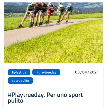
08/04/2021
#playtrue
#playtrueday
sport pulito
#Playtrueday. Per uno sport
pulito